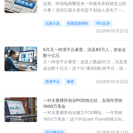
近期，跨境电商圈迎来一件极具里程碑意义的
大事！深圳亿级大卖优篮子创始人发布了一条
视频引爆跨境圈，这位头部卖家表示遭遇流氓
律所二次TRO起诉，去年无奈支付8000美元
亿级大卖
美国流氓律所
TRO反诉
和解金，这次绝不和解，坚决反诉，并喊话同
2026年05月27日
案69家中国卖家一起抱团反击！
5月又一跨境平台暴雷，涉及85万人，资金达
数十亿元
又一跨境平台暴雷！波及人数超85万，涉及资
金达数十亿元！这个叫“康坦E购”的平台，借着
海南自贸港重点项目的名头大肆宣传，宣称外
资合作与高额返利（月收益20%-30%），吸引
2026年05月22日
跨境平台
暴雷
大量中老年及宝妈群体参与。
一对夫妻裸辞创业POD独立站，实现年营收
1600万美金
一对夫妻裸辞创业建立POD网站，一年营收
1600万美金！这个叫Spark Paws的独立站专
做宠物亲子装，创始人夫妻在一次购物中发现
了这个品类具有很大的潜力，于是选择了裸辞
2026年05月21日
POD独立站