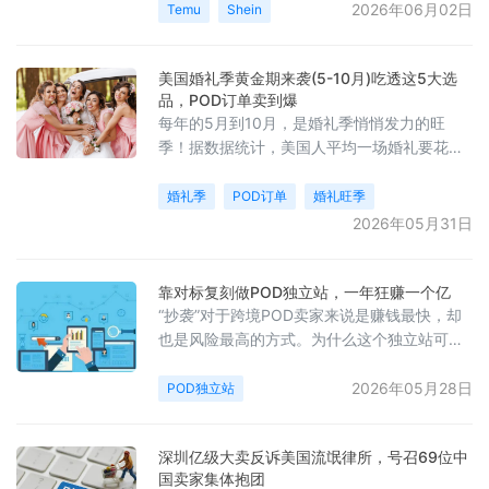
税。他们要求必须把原定2029年的征税计划提
2026年06月02日
Temu
Shein
前至今年立刻落地，只因TEMU、SHEIN等低
价跨境平台已将这些零售店铺逼到毫无退路。
美国婚礼季黄金期来袭(5-10月)吃透这5大选
如果2.6英镑落地，将意味着跨境卖家的成本将
品，POD订单卖到爆
迎来上涨，一件10英镑的衣服，成本将飙升
每年的5月到10月，是婚礼季悄悄发力的旺
26%。
季！据数据统计，美国人平均一场婚礼要花费
34,200美元，而全球的POD婚礼商品市场，
2025年的规模已经达到130.5亿美元，预计到
婚礼季
POD订单
婚礼旺季
2034年会涨到223.8亿美元。今天就来给大家
2026年05月31日
拆解一下，2026年婚礼季最热卖的几款POD产
品！
靠对标复刻做POD独立站，一年狂赚一个亿
“抄袭”对于跨境POD卖家来说是赚钱最快，却
也是风险最高的方式。为什么这个独立站可以
靠“抄袭”实现年入上亿，还不被告？这个叫
piper lou的POD独立站主打卫衣和保温杯，都
2026年05月28日
POD独立站
是最常见的版型和外观，却能卖到三四十美元
的高价，原因全在产品上的那句台词！
深圳亿级大卖反诉美国流氓律所，号召69位中
国卖家集体抱团