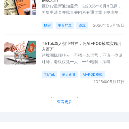
据Etsy最新通知显示，自2026年6月4日起，
将集中清查并批量关闭所有通过非正规违规渠
道注册的中国大陆卖家店铺。平台称，此前因
技术漏洞，短暂允许了中国卖家通过Payoneer
2026年05月18日
Etsy
平台严查
违规
入驻，现在漏洞已修复，这类店铺属于“本不应
开放入驻权限的店铺”，因此必须关闭。此前市
TikTok单人创业封神，凭AI+POD模式实现月
面上盛行的改代码、卡漏洞、内测邀约等开店
入百万
方式，全部列入了此次平台清理范围。
跨境圈惊现狠人！不招一名运营，不请一位设
计师，老板仅凭一人、一台电脑，深耕
AI+POD模式，硬是把TikTok小店做到月销3.6
万+，销售额直接突破百万美元！今天将这套
TikTok
单人创业
AI+POD模式
玩法的核心分享给你。
2026年05月17日
查看更多