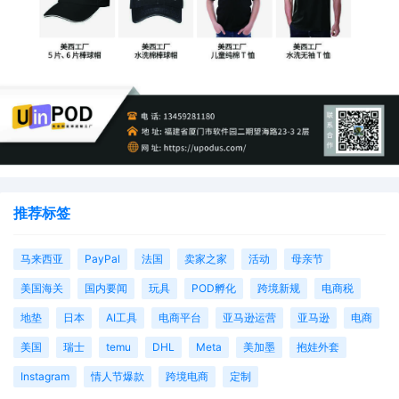
推荐标签
马来西亚
PayPal
法国
卖家之家
活动
母亲节
美国海关
国内要闻
玩具
POD孵化
跨境新规
电商税
地垫
日本
AI工具
电商平台
亚马逊运营
亚马逊
电商
美国
瑞士
temu
DHL
Meta
美加墨
抱娃外套
Instagram
情人节爆款
跨境电商
定制