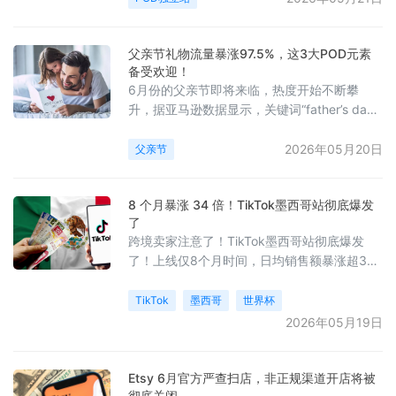
创业。
父亲节礼物流量暴涨97.5%，这3大POD元素
备受欢迎！
6月份的父亲节即将来临，热度开始不断攀
升，据亚马逊数据显示，关键词“father’s day
gifts”（父亲节礼物）在美区的周搜索量高达
36,866次，相较12周前排名变化率达
2026年05月20日
父亲节
97.50%。现在正是提前布局、抢占流量高地的
黄金时机！
8 个月暴涨 34 倍！TikTok墨西哥站彻底爆发
了
跨境卖家注意了！TikTok墨西哥站彻底爆发
了！上线仅8个月时间，日均销售额暴涨超34
倍！根据TikTok shop 2026年Q1季度数据显
示，墨西哥GMV对比2025年Q4季度增长了
TikTok
墨西哥
世界杯
405%，是15个国家中增长速度最快的！
2026年05月19日
Etsy 6月官方严查扫店，非正规渠道开店将被
彻底关闭