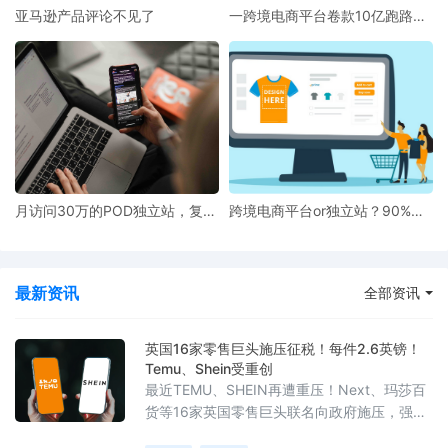
亚马逊产品评论不见了
一跨境电商平台卷款10亿跑路，
超20万人血本无归！
月访问30万的POD独立站，复购
跨境电商平台or独立站？90%
率超过50%
POD卖家踩错起跑线
最新资讯
全部资讯
英国16家零售巨头施压征税！每件2.6英镑！
Temu、Shein受重创
最近TEMU、SHEIN再遭重压！Next、玛莎百
货等16家英国零售巨头联名向政府施压，强烈
要求对跨境低价小包征收每件2.6英镑的统一关