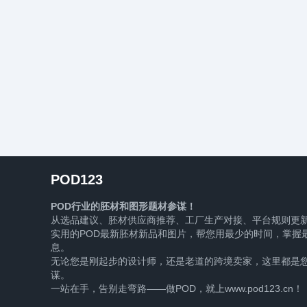
POD123
POD行业的胚材和图形题材参谋！
从选品建议、胚材供应商推荐、工厂生产对接、平台规则更
实用的POD最新胚材新品和图片，帮您用最少的时间，掌握最
息。
无论您是刚起步的设计师，还是老道的跨境卖家，这里都是您
谋。
一站在手，告别走弯路——做POD，就上www.pod123.cn！