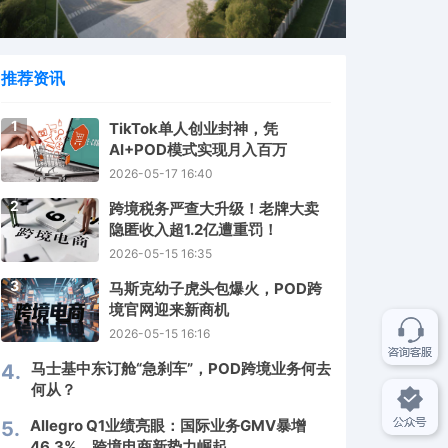
推荐资讯
1
TikTok单人创业封神，凭
AI+POD模式实现月入百万
2026-05-17 16:40
2
跨境税务严查大升级！老牌大卖
隐匿收入超1.2亿遭重罚！
2026-05-15 16:35
3
马斯克幼子虎头包爆火，POD跨
境官网迎来新商机
2026-05-15 16:16
马士基中东订舱“急刹车”，POD跨境业务何去
4.
何从？
Allegro Q1业绩亮眼：国际业务GMV暴增
5.
46.3%，跨境电商新势力崛起