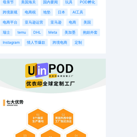
母亲节
美国海关
国内要闻
玩具
POD孵化
跨境新规
电商税
地垫
日本
AI工具
电商平台
亚马逊运营
亚马逊
电商
美国
瑞士
temu
DHL
Meta
美加墨
抱娃外套
Instagram
情人节爆款
跨境电商
定制