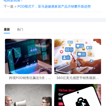
电商新热潮！
权，从而在竞争激烈的跨境市场中占据优势。
下一篇 >
POD模式下，亚马逊健康家居产品月销攀升新趋势
当前，拼多多正积极寻找具有完整供应链和设计能力、最好有海外
代工经验及出口资质的供应商，意向合作企业包括波司登、雅戈
尔、骆驼等知名品牌。供应商毛利率约为10%-20%，商品售价为生
最新
热门
产成本的4 - 5倍，相当于同类大品牌的5 - 7折或更低。平台承诺包
销，并预付部分订货款，每笔合同金额可达数千万元至上亿元。这
种合作模式不仅为供应商提供了稳定的订单和资金支持，也有助于
拼多多构建更加完善的供应链体系。
在品质管控方面，拼多多通过前期供应商筛选和后期积分制管理
（按积分调整订单量或淘汰供应商）进行品质管控，不采取驻厂监
督模式。目前“新拼姆”处于1.0阶段，预计在1 - 2年内完善后将扩展
跨境POD销售狂飙近5倍，
360亿美元感恩节销售额新纪
POD123助力卖家快速入局
录，POD123网站引领卖家爆单
更多品类。
新风潮！
从POD跨境资讯的角度来看，“新拼姆”的推出为跨境电商市场带来了
新的变量。随着全球跨境市场前景持续向好，拼多多通过POD电商