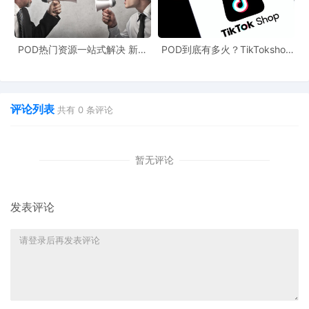
平台对接，有望在海外市场取得更大的突破。其独特的品牌运营模
式和对供应链的严格把控，将为消费者带来更多高性价比的产品，
也为跨境电商行业的发展提供了新的思路和借鉴。
POD热门资源一站式解决 新手
POD到底有多火？TikTokshop
也能快速掌握行业资讯
双11狂揽920万单
评论列表
共有
0
条评论
暂无评论
发表评论