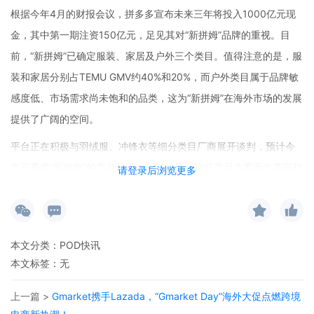
根据今年4月的财报会议，拼多多宣布未来三年将投入1000亿元现
金，其中第一期注资150亿元，足见其对“新拼姆”品牌的重视。目
前，“新拼姆”已确定服装、家居及户外三个类目。值得注意的是，服
装和家居分别占TEMU GMV约40%和20%，而户外类目属于品牌敏
感度低、市场需求尚未饱和的品类，这为“新拼姆”在海外市场的发展
提供了广阔的空间。
平台正在积极与羽绒服、冲锋衣等细分类目厂商展开谈判，预计今
年三季度“新拼姆”的产品将正式上架销售。这些产品主要面向美国和
请登录后浏览更多
欧洲市场，暂不在国内销售，这样的策略可以避免与主站品牌商家
产生竞争冲突。值得一提的是，多个与SHEIN合作的工厂已受邀入
驻，这无疑为“新拼姆”的产品质量和供应链提供了有力保障。
本文分类：
POD快讯
“新拼姆”将参考市场爆款和自有数据自创品牌，向代工厂提供精细化
本文标签：无
产品指导。产品由平台买断包销并自行定价和营销，且不得转售第
上一篇 >
Gmarket携手Lazada，“Gmarket Day”海外大促点燃跨境
三方。这一模式有助于拼多多更好地掌控产品的品质和市场定价