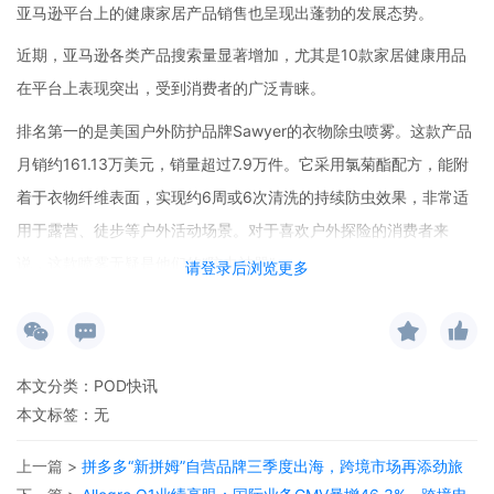
亚马逊平台上的健康家居产品销售也呈现出蓬勃的发展态势。
近期，亚马逊各类产品搜索量显著增加，尤其是10款家居健康用品
在平台上表现突出，受到消费者的广泛青睐。
排名第一的是美国户外防护品牌Sawyer的衣物除虫喷雾。这款产品
月销约161.13万美元，销量超过7.9万件。它采用氯菊酯配方，能附
着于衣物纤维表面，实现约6周或6次清洗的持续防虫效果，非常适
用于露营、徒步等户外活动场景。对于喜欢户外探险的消费者来
说，这款喷雾无疑是他们的“防虫神器”。
请登录后浏览更多
位居第二的是宝洁旗下Mr. Clean的浴室清洁套装。月销约129.51万
美元，销量超9万件。该套装配备360度旋转刷头及刮水刷，便于清
洁浴室角落并减少水痕，让浴室清洁变得更加轻松高效。
本文分类：
POD快讯
美国家居芳疗品牌Body Restore的淋浴香氛片排名第三，月销约
本文标签：无
108.06万美元，销量5.31万件。它采用植物精油配方，在热水蒸汽
上一篇 >
拼多多“新拼姆”自营品牌三季度出海，跨境市场再添劲旅
下释放香气，不仅易溶解，而且不会堵塞下水管，为消费者带来了