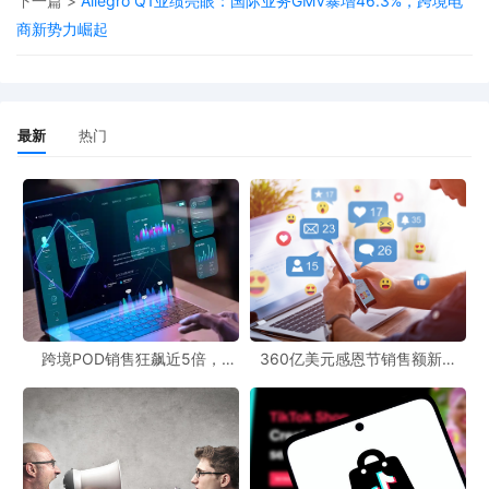
下一篇 >
Allegro Q1业绩亮眼：国际业务GMV暴增46.3%，跨境电
愉悦的沐浴体验。
商新势力崛起
其余七款产品也各有特色，涵盖了家庭理疗、清洁、个人护理及医
疗便民工具等高频需求品类。其中，TENS 7000理疗仪月销77.76
万美元，为家庭理疗提供了便利；Lysol消毒喷雾月销52.91万美
最新
热门
元，满足了家庭清洁消毒的需求；Love, Lori足部磨砂凝胶月销
40.38万美元，为足部护理提供了解决方案；肩颈放松器月销37.78
万美元，帮助人们缓解肩颈疲劳；迷你急救包月销35.96万美元，为
家庭应急提供了保障；Alcedo Health注射器便携盒月销13.9万美
元，方便了医疗用品的携带；眼镜维修套装月销9.99万美元，解决
了眼镜维修的小烦恼。
跨境POD销售狂飙近5倍，
360亿美元感恩节销售额新纪
对于POD模式的卖家来说，这些热销的健康家居产品或许能带来一
POD123助力卖家快速入局
录，POD123网站引领卖家爆单
新风潮！
些启示。通过POD跨境官网和POD跨境社区，卖家可以了解市场动
态，获取产品灵感，并且通过POD电商平台对接，将这些热门产品
融入到自己的业务中，实现更多的销售机会。同时，POD商业模式