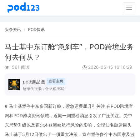
Togg
navig
头条资讯
POD快讯
马士基中东订舱“急刹车”，POD跨境业务
何去何从？
561 阅读
2026-05-15 16:16:29
pod选品圈
查看主页
这家伙很懒，什么也没写！
# 马士基暂停中东多国新订舱，紧急运费飙升引关注 在POD跨境官
网和POD跨境资讯领域，近期一则重磅消息引发了广泛关注。受中
东局势升级以及霍尔木兹海峡航行风险的影响，全球知名航运巨头
马士基于5月12日做出了一项重大决策，宣布暂停多个中东国家及波