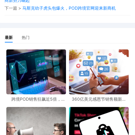
商新势力崛起
危险品、超限货及普通干货。不过，吉达、阿卜杜拉国王港、亚喀
下一篇 >
马斯克幼子虎头包爆火，POD跨境官网迎来新商机
巴、塞拉莱、苏哈尔、以色列及黎巴嫩部分业务订舱仍可接受，其
中以色列港口的危险品限制已解除。
紧急运费标准也有明确规定，20尺干箱加收1800美元/柜，40尺干
最新
热门
箱加收3000美元/柜，冷藏箱、危险品箱及特种箱加收3800美元/
柜。
这一举措无疑会对POD商业模式产生影响。对于从事POD业务的企
业来说，物流成本的增加和订舱的受限可能会打乱原有的运营计
划。而POD资源网站也需要及时更新相关信息，为从业者提供准确
的物流动态。
跨境POD销售狂飙近5倍，
360亿美元感恩节销售额新纪
在当前复杂的国际形势下，POD跨境业务面临着诸多挑战。从业者
POD123助力卖家快速入局
录，POD123网站引领卖家爆单
新风潮！
需要密切关注马士基的后续决策以及中东局势的发展，及时调整业
务策略，以应对可能出现的风险。同时，也需要在POD跨境官网和
POD跨境资讯平台上获取最新消息，以便做出更加明智的决策。