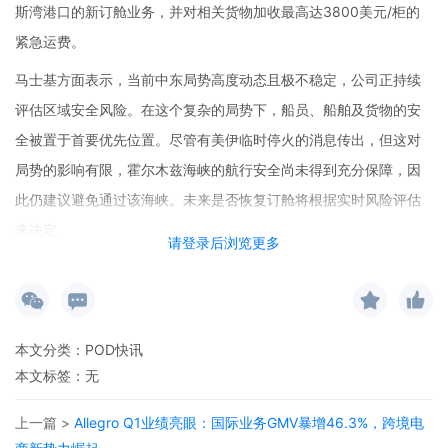
斯湾港口的新订舱业务，并对相关货物加收最高达3800美元/柜的
紧急运费。
马士基方面表示，当前中东局势高度动态且极不稳定，公司正持续
评估区域安全风险。在这个复杂的局势下，船员、船舶及货物的安
全被置于首要优先位置。尽管有美伊临时停火的消息传出，但这对
局势的影响有限，霍尔木兹海峡的航行安全尚未得到充分保障，因
此仍建议避免通过该海峡。未来是否恢复订舱将根据实时风险评估
来决定。
请登录后浏览更多
此次暂停订舱涉及多个方面。陆运方面，经吉达港和阿曼港口从阿
联酋、卡塔尔出发的陆运货物，以及从吉达前往阿联酋、阿曼和卡
塔尔的货物，还有从塞拉莱及苏哈尔港发往阿联酋、沙特、科威
本文分类：
POD快讯
特、巴林及卡塔尔的货物，都在暂停范围内。
本文标签：无
海运方面，前往或来自伊拉克、科威特、卡塔尔、巴林、沙特达曼
上一篇 >
Allegro Q1业绩亮眼：国际业务GMV暴增46.3%，跨境电
和朱拜勒、阿联酋大部分港口的新订舱已被暂停，涵盖了冷藏货、