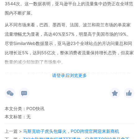
3544次。这一数据表明，亚马逊平台上的流量集中趋势正在全球范
围内不断扩展。
从不同市场来看，巴西、墨西哥、法国、波兰和荷兰市场的单卖家
流量增幅尤为显著，高达40%至57%，明显高于美国市场的19%。
尽管SimilarWeb数据显示，亚马逊23个全球站点的月访问量总和同
比增长近5%，达到55亿次，整体消费者流量保持增长态势，但卖家
数量的减少却加剧了市场集中。
报告指出，关税与通胀导致运营成本上升、中国卖家占全球活跃卖
请登录后浏览更多
家超过一半引发激烈价格竞争，以及AI技术的应用提升了运营门槛
等因素，共同导致了卖家数量的下降。在利润方面，平台费用和广
告支出仍然是卖家关注的主要问题。
本文分类：
POD快讯
目前，电商市场进一步向大型和高效率卖家集中。在美国，50%的
本文标签：无
第三方卖家GMV由不足8000家卖家贡献，而不到三年前这一数字约
上一篇 >
马斯克幼子虎头包爆火，POD跨境官网迎来新商机
为1.5万家。前十大站点依旧占据全球流量和活跃卖家总量的92%。