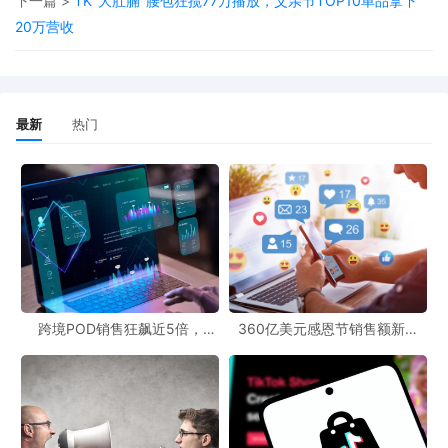
下一篇 >
TK"大肚腩"腰包狂揽77万播放，父亲节TOP10单品拿下
美国市场单卖家收入比第二大市场高出20万美元，而澳大利亚是唯
20万营收
一活跃卖家数量仍呈增长的亚马逊市场。
随着运营门槛的提升，亚马逊更加倾向于专业化运营，符合条件的
卖家获得的消费者关注度达到了近年来的最高水平。这对于跨境电
最新
热门
商从业者来说，既是挑战也是机遇。对于那些想要进入跨境市场的
企业和个人而言，POD跨境官网和POD跨境社区将成为获取信息、
交流经验的重要平台。POD跨境官网可以为卖家提供一站式的服
务，包括产品展示、订单处理等；POD跨境社区则可以让卖家们相
互交流，分享市场动态和运营经验。
从跨境市场前景来看，虽然亚马逊卖家格局发生了变化，但整体跨
境电商市场仍然具有很大的发展潜力。随着全球消费者对跨境商品
跨境POD销售狂飙近5倍，
360亿美元感恩节销售额新纪
POD123助力卖家快速入局
录，POD123网站引领卖家爆单
的需求不断增加，以及物流、支付等基础设施的不断完善，跨境电
新风潮！
商有望迎来更广阔的发展空间。