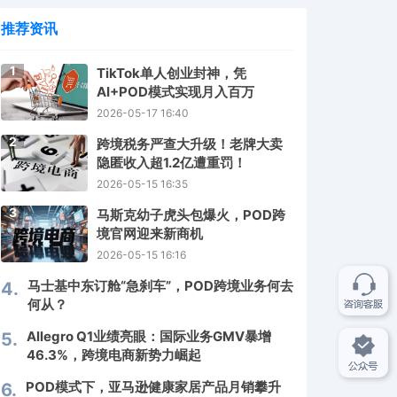
推荐资讯
1
TikTok单人创业封神，凭
AI+POD模式实现月入百万
2026-05-17 16:40
2
跨境税务严查大升级！老牌大卖
隐匿收入超1.2亿遭重罚！
2026-05-15 16:35
3
马斯克幼子虎头包爆火，POD跨
境官网迎来新商机
2026-05-15 16:16
马士基中东订舱“急刹车”，POD跨境业务何去
4.
何从？
Allegro Q1业绩亮眼：国际业务GMV暴增
5.
46.3%，跨境电商新势力崛起
POD模式下，亚马逊健康家居产品月销攀升
6.