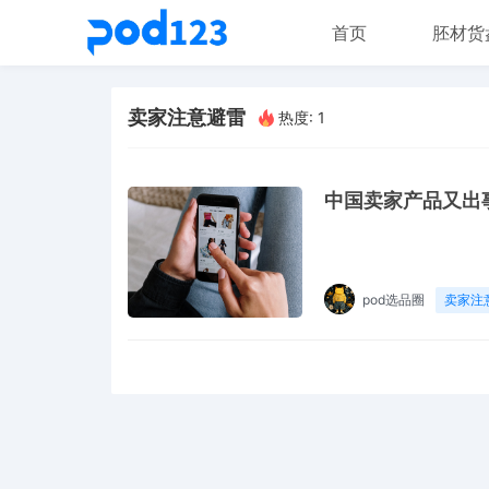
首页
胚材货
卖家注意避雷
热度: 1
中国卖家产品又出
pod选品圈
卖家注