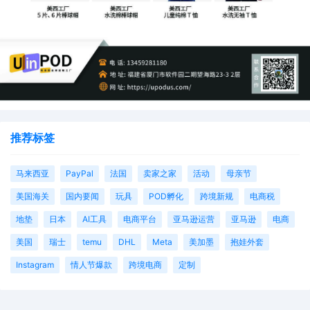
推荐标签
马来西亚
PayPal
法国
卖家之家
活动
母亲节
美国海关
国内要闻
玩具
POD孵化
跨境新规
电商税
地垫
日本
AI工具
电商平台
亚马逊运营
亚马逊
电商
美国
瑞士
temu
DHL
Meta
美加墨
抱娃外套
Instagram
情人节爆款
跨境电商
定制