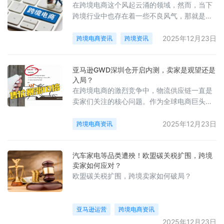
在跨境电商这个风起云涌的领域，然而，当下
跨境行业中也存在着一些不良风气，那就是部
分人总想着走捷径，这在跨境最新动态里也时
有体现。
2025年12月23日
跨境电商资讯
跨境资讯
亚马逊GWD深圳仓开启内测，卖家是观望还是
入局？
在跨境电商的激烈竞争中，物流供应链一直是
卖家们关注的核心问题。作为全球电商巨头，
亚马逊在物流布局上又有了新动作，其“下一代
跨境链”战略中的核心物流政策——亚马逊
2025年12月23日
跨境电商资讯
GWD深圳仓开始内测，这一消息引发了跨境电
商行业的广泛关注。
汽车家电等品类遭殃！欧盟碳关税扩围，跨境
卖家如何应对？
欧盟碳关税扩围，跨境卖家如何破局？
亚马逊运营
跨境电商资讯
2025年12月23日