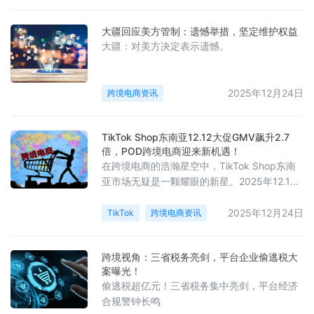
大疆回应美方管制：遗憾举措，坚定维护权益
大疆：对美方决定表示遗憾。
2025年12月24日
跨境电商资讯
TikTok Shop东南亚12.12大促GMV飙升2.7
倍，POD跨境电商迎来新机遇！
在跨境电商的浩瀚星空中，TikTok Shop东南
亚市场无疑是一颗耀眼的新星。2025年12.12
大促的圆满收官，再次向世界展示了其强大的
商业潜力和蓬勃的发展态势。
2025年12月24日
TikTok
跨境电商资讯
跨境视角：三省税务亮剑，平台企业偷逃税大
案曝光！
偷逃税超亿元！三省税务集中亮剑，平台经济
合规警钟长鸣