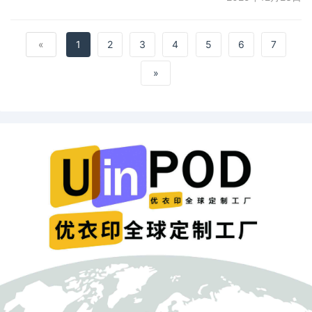
«
1
2
3
4
5
6
7
»