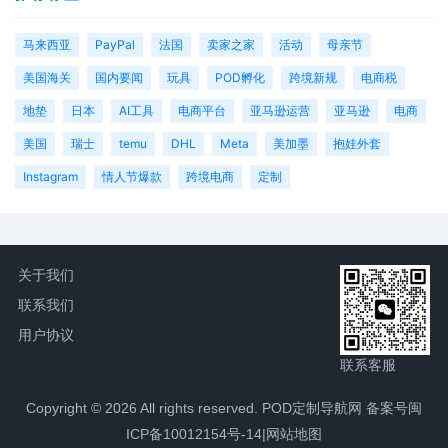
马来西亚
PayPal
法国
卖家之家
活动
母亲节
美国海关
国内要闻
玩具
POD孵化
跨境新规
电商税
地垫
日本
AI工具
电商平台
亚马逊运营
亚马逊
电商
美国
瑞士
temu
DHL
Meta
美加墨
抱娃外套
Instagram
情人节爆款
跨境电商
定制
关于我们
联系我们
用户协议
联系客服
Copyright © 2026 All rights reserved. POD定制导航网
备案号闽
ICP备10012154号-14
|
网站地图