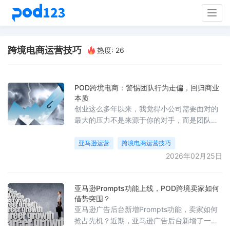
Togg
navig
跨境电商运营技巧
热度: 26
POD跨境电商：警惕团队行为走偏，回归商业
本质
创业这么多年以来，我觉得小公司需要面对的
最大的压力不是来源于你的对手，而是团队行
为的走偏。当你把精力都花在怎么跟对手卷？
怎么干翻对手，自己一个人吃掉所有份额的时
亚马逊运营
跨境电商运营技巧
候，代表你已经开始走偏了。你没有把时间和
2026年02月25日
精力花在产品和用户上，而是只用来对抗了，
公司的竞争力只会越来越差。这点上我很喜欢
蔚来这家公司，很少跟友商打嘴炮，也不会抬
亚马逊Prompts功能上线，POD跨境卖家如何
借势突围？
高自己、贬低别人，而是坚持做好产品、服务
亚马逊广告后台新增Prompts功能，卖家如何
好用户。坚持全
抢占先机？近期，亚马逊广告后台新增了一项