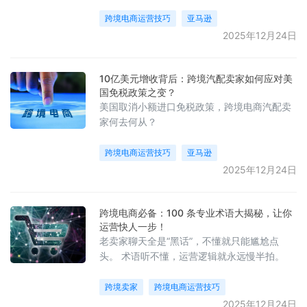
名为Prompts（提示词）的功能，这一变化对
跨境电商卖家来说意义重大，预示着平台流量
跨境电商运营技巧
亚马逊
分配规则正发生深刻变革。
2025年12月24日
10亿美元增收背后：跨境汽配卖家如何应对美
国免税政策之变？
美国取消小额进口免税政策，跨境电商汽配卖
家何去何从？
跨境电商运营技巧
亚马逊
2025年12月24日
跨境电商必备：100 条专业术语大揭秘，让你
运营快人一步！
老卖家聊天全是“黑话”，不懂就只能尴尬点
头。 术语听不懂，运营逻辑就永远慢半拍。
跨境卖家
跨境电商运营技巧
2025年12月24日