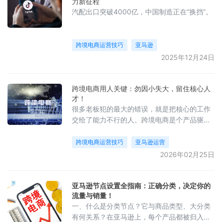
力新征程
捧者”
汽配出口突破4000亿，中国制造正在“换挡”。
跨境电商运营技巧
亚马逊
2025年12月24日
跨境电商用人关键：勿因小失大，留住核心人
才！
很多老板犯的最大的错误，就是把核心的工作
交给了能力不行的人。跨境电商是个产品驱动
以及人才驱动的行业，人如果不行，做出来的
结果是很难好的，甚至可能会让你持续踩坑。
跨境电商运营技巧
亚马逊运营
所以一些重要的岗位，比如：产品开发、运
2026年02月25日
营、运营主管，这些岗位的人一定不要贪便
宜，你薪资给的低，不仅留不住人才，团队流
动性大，反复招聘、培训消耗时间和人力成
亚马逊节点设置全指南：正确分类，决定你的
流量与销量！
本，不仅不会降本，反而无形中会增加许多试
一、什么是分类节点？它与商品类型、大分类
错成本。重要岗位的人
有何关系？在亚马逊上，每个产品都被归入一