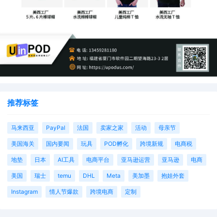
推荐标签
马来西亚
PayPal
法国
卖家之家
活动
母亲节
美国海关
国内要闻
玩具
POD孵化
跨境新规
电商税
地垫
日本
AI工具
电商平台
亚马逊运营
亚马逊
电商
美国
瑞士
temu
DHL
Meta
美加墨
抱娃外套
Instagram
情人节爆款
跨境电商
定制