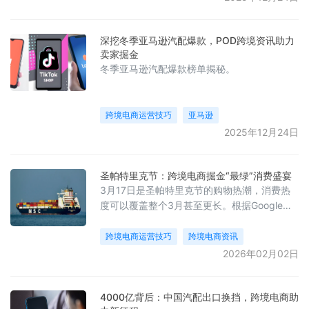
深挖冬季亚马逊汽配爆款，POD跨境资讯助力
卖家掘金
冬季亚马逊汽配爆款榜单揭秘。
跨境电商运营技巧
亚马逊
2025年12月24日
圣帕特里克节：跨境电商掘金“最绿”消费盛宴
3月17日是圣帕特里克节的购物热潮，消费热
度可以覆盖整个3月甚至更长。根据Google
Trends上关键词热度显示，“St.
Patrick&#39;s Day”一词会在每年2月就开始
跨境电商运营技巧
跨境电商资讯
增量，在节日前后一周达到峰值。圣帕特里克
2026年02月02日
节（St. Patrick&#39;s Day）是爱尔传统节
日，随着爱尔兰后裔遍布世界，如今的圣帕特
里克节已在更多的国家成为重要节日，众多“追
4000亿背后：中国汽配出口换挡，跨境电商助