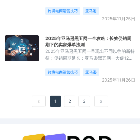
个具体的“分类节点”，也就是我们常说的“叶节
点”。它是分类树中最末梢的类别，是买家能够
跨境电商运营技巧
亚马逊
浏览到的最细分类。举个例子：“手机支架”可
2025年11月25日
能属于 Electronics（电子产品） 大分类下的
一个叶节点。大分类：如 Automotive、Home
&amp; Kitchen 等，是最高层级的品类。
2025年亚马逊黑五网一全攻略：长效促销周
期下的卖家爆单法则
2025年亚马逊黑五网一呈现出不同以往的新特
征：促销周期延长：亚马逊黑五网一大促12天
（11月20日至12月1日），而Temu等平台更是
将大促战线拉长到51天。这种“长线作战”模式
跨境电商运营技巧
亚马逊
要求卖家从短期冲刺思维转向长线精细化运
2025年11月26日
营。物流效率大幅提升：亚马逊海外购依托宁
波保税仓，将保税仓订单量同比提升了一倍，
配送时效提高30%。
«
1
2
3
»