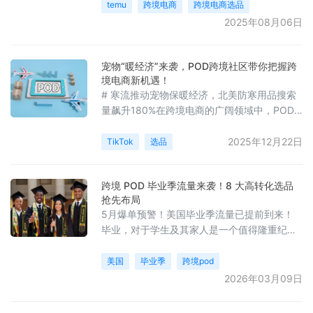
temu
跨境电商
跨境电商选品
2025年08月06日
宠物“暖经济”来袭，POD跨境社区带你把握跨
境电商新机遇！
# 寒流推动宠物保暖经济，北美防寒用品搜索
量飙升180%在跨境电商的广阔领域中，POD
跨境社区一直密切关注着跨境最新动态，为卖
家们提供前沿的商业信息。近期，全球寒流天
2025年12月22日
TikTok
选品
气成为了宠物保暖市场的强大催化剂，为跨境
卖家们带来了数百亿级的选品新机遇，POD商
跨境 POD 毕业季流量来袭！8 大高转化选品
业模式也有望在这一热潮中发挥独特优势。
抢先布局
5月爆单预警！美国毕业季流量已提前到来！
毕业，对于学生及其家人是一个值得隆重纪念
的日子，也是POD卖家的销售旺季！
美国
毕业季
跨境pod
2026年03月09日