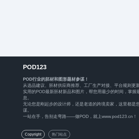
POD123
POD行业的胚材和图形题材参谋！
从选品建议、胚材供应商推荐、工厂生产对接、平台规则更
实用的POD最新胚材新品和图片，帮您用最少的时间，掌握最
息。
无论您是刚起步的设计师，还是老道的跨境卖家，这里都是您
谋。
一站在手，告别走弯路——做POD，就上www.pod123.cn！
Copyright
热门站点