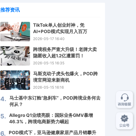
推荐资讯
1
TikTok单人创业封神，凭
AI+POD模式实现月入百万
2026-05-17 16:40
2
跨境税务严查大升级！老牌大卖
隐匿收入超1.2亿遭重罚！
2026-05-15 16:35
3
马斯克幼子虎头包爆火，POD跨
境官网迎来新商机
2026-05-15 16:16
马士基中东订舱“急刹车”，POD跨境业务何去
4.
何从？
Allegro Q1业绩亮眼：国际业务GMV暴增
5.
46.3%，跨境电商新势力崛起
POD模式下，亚马逊健康家居产品月销攀升
6.