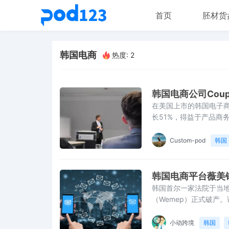
首页
胚材货
韩国电商
热度: 2
韩国电商公司Coup
在美国上市的韩国电子商
长51%，得益于产品商
月30日的三个月里，净利
元）。营业利润从1481
Custom-pod
韩国
增至12.84万亿韩元，增
韩国电商平台薇美铺
韩国首尔一家法院于当地
（Wemep）正式破产
宣告破产，债权申报期限
失金额约5800亿韩元
小动跨境
韩国