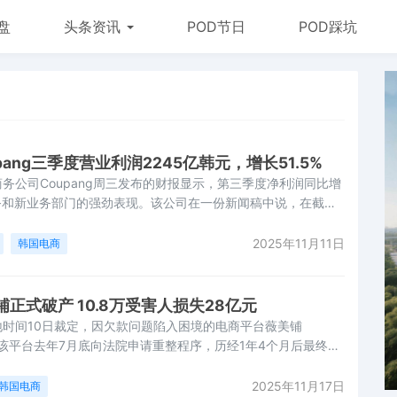
盘
头条资讯
POD节日
POD踩坑
ang三季度营业利润2245亿韩元，增长51.5%
务公司Coupang周三发布的财报显示，第三季度净利润同比增
务和新业务部门的强劲表现。该公司在一份新闻稿中说，在截至9
润从上年同期的869亿韩元增至1316亿韩元（合9500万美
亿韩元增至2245亿韩元，增长了51.5%，营收从10.69万亿韩元
2025年11月11日
韩国电商
长了20%。
正式破产 10.8万受害人损失28亿元
时间10日裁定，因欠款问题陷入困境的电商平台薇美铺
。该平台去年7月底向法院申请重整程序，历经1年4个月后最终被
截至明年1月6日。薇美铺欠款事件涉及约10.8万名受害人，损
（约合人民币28亿元）。财报显示其总资产为486亿韩元（约合
2025年11月17日
韩国电商