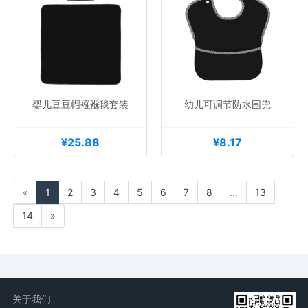
婴儿豆豆帽襁褓毯套装
幼儿可调节防水围兜
¥25.88
¥8.17
«
1
2
3
4
5
6
7
8
...
13
14
»
关于我们