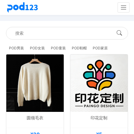
Togg
navig
POD男装
POD女装
POD童装
POD鞋帽
POD家居
圆领毛衣
印花定制