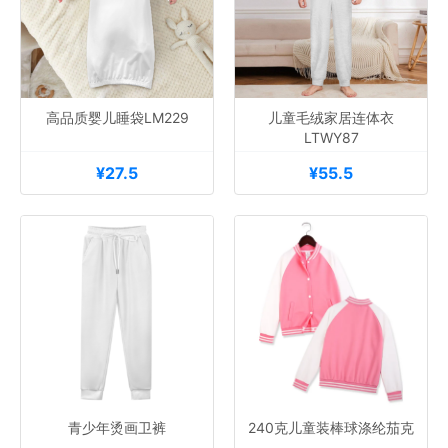
高品质婴儿睡袋LM229
儿童毛绒家居连体衣
LTWY87
¥27.5
¥55.5
青少年烫画卫裤
240克儿童装棒球涤纶茄克