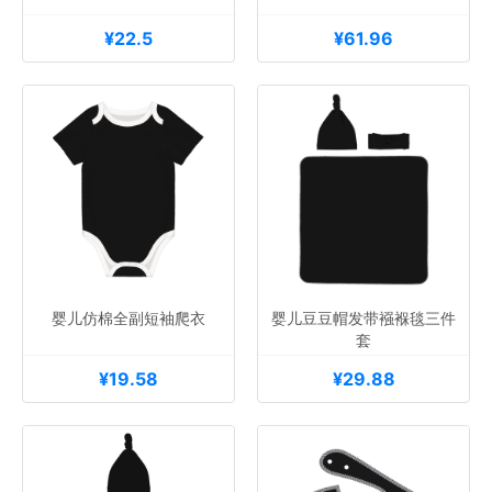
¥22.5
¥61.96
婴儿仿棉全副短袖爬衣
婴儿豆豆帽发带襁褓毯三件
套
¥19.58
¥29.88