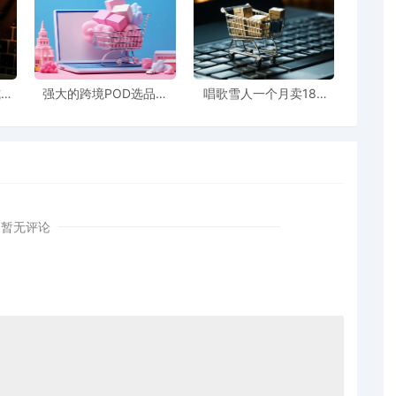
式，
强大的跨境POD选品工
唱歌雪人一个月卖183
长
具，别人花一礼拜它只要
万！圣诞节单品已在
几分钟！
TikTok卖爆了
暂无评论
金大战。然而墨西哥海关新规，自8月15日起，未签署自贸协