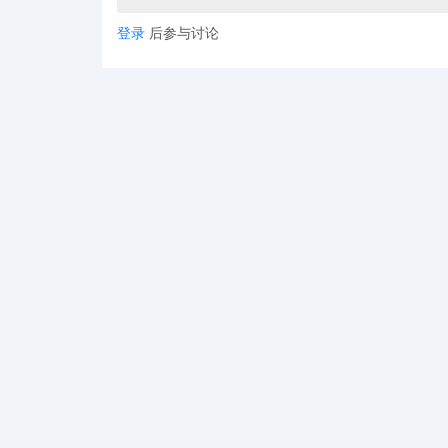
定国家（含中国）的低价值商品关税税率从19%跃升至
登录
后参与讨论
而POD卖家的优势在于，可以合作墨西哥当地靠谱的
UinPOD优衣印全球定制公司，作为源头工厂，已
厂已经开始大量接单，支持一件定制一件代发，确保产
务。
来源：
https://v.douyin.com/UNZ19QMvmB4/