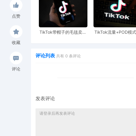
点赞
TikTok带帽子的毛毯卖爆
TikTok流量+POD模
了！一个月销售额200万
黑五产品实现年收增
275%
收藏
评论列表
共有
0
条评论
评论
发表评论
面对这样的蓝海市场，大量卖家已经涌入墨西哥展开淘