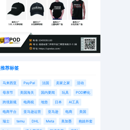
推荐标签
马来西亚
PayPal
法国
卖家之家
活动
母亲节
美国海关
国内要闻
玩具
POD孵化
跨境新规
电商税
地垫
日本
AI工具
电商平台
亚马逊运营
亚马逊
电商
美国
瑞士
temu
DHL
Meta
美加墨
抱娃外套