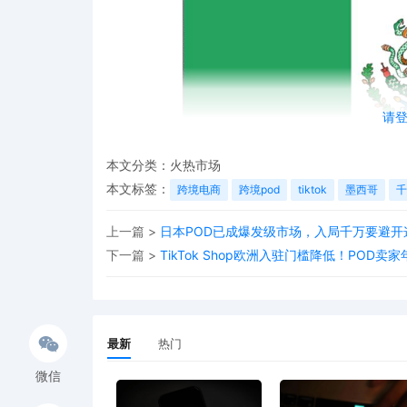
请
本文分类：
火热市场
本文标签：
跨境电商
跨境pod
tiktok
墨西哥
千
上一篇 >
日本POD已成爆发级市场，入局千万要避开
下一篇 >
TikTok Shop欧洲入驻门槛降低！POD
墨西哥人口超过1.26亿，其中18-34岁的消费者占
品提供很好的市场环境。
最新
热门
目前中国跨境“四小龙”已经扎堆进场，TikTok sho
微信
多数国家。