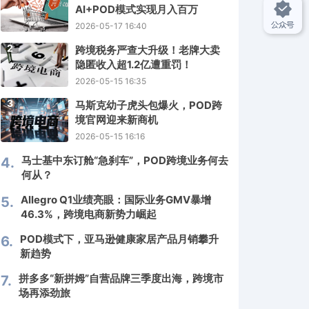
AI+POD模式实现月入百万
2026-05-17 16:40
2
跨境税务严查大升级！老牌大卖
隐匿收入超1.2亿遭重罚！
2026-05-15 16:35
3
马斯克幼子虎头包爆火，POD跨
境官网迎来新商机
2026-05-15 16:16
马士基中东订舱“急刹车”，POD跨境业务何去
4.
何从？
Allegro Q1业绩亮眼：国际业务GMV暴增
5.
46.3%，跨境电商新势力崛起
POD模式下，亚马逊健康家居产品月销攀升
6.
新趋势
拼多多“新拼姆”自营品牌三季度出海，跨境市
7.
场再添劲旅