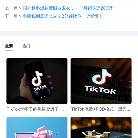
上一篇 >
国外秋冬爆款带眼罩卫衣，一个月销售近200万！
下一篇 >
电商税到底怎么交？2分钟让你一听就懂！
这个工具的作用就是帮助跨境卖家了解国外消费者当下都对什么感
最新
热门
兴趣，对选品很有帮助。
而POD卖家可以从这些高搜索的选品中，选择能进行二次图案创作
的产品，形成自己独有的商品特色。
同时合作靠谱的供应商进行一件定制一件代发，卖一件就赚取一件
利润。
UinPOD优衣印全球定制公司，已在美国，西班牙、德国、泰国、菲
律宾、马来西亚、日本、墨西哥等多个国家本地布局印花工厂，可
TikTok带帽子的毛毯卖爆了！一
TikTok流量+POD模式，黑五产
个月销售额200万
品实现年收增长275%
定制产品丰富多样，支持一件定制一件代发，确保产品品质和48小
时交货速度，为卖家提供高品质POD柔性定制服务。
来源：
https://v.douyin.com/u9jvx8CqPXc/