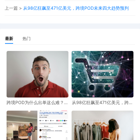
上一篇 >
从98亿狂飙至471亿美元，跨境POD未来四大趋势预判
平台抓取主图时，识别到重复率过高，会被判低质链接
三、只做当季产品，不会提前布局
链接起量是有周期的，至少提前3个月才能获取流量，所以季节性产
最新
热门
品，或者遇到活动大促，一定要提前布局产品链接。
当然还有最重要的一点，那就是出单后要保证稳定的履约，要合作
优质的海外供应链，确保产品品质和发货时效。
UinPOD优衣印全球定制公司
，多个国家定制源头，一件定制货通全
球，已在美国，西班牙、德国、泰国、菲律宾、马来西亚、日本、
墨西哥等多个国家本地布局印花工厂，支持一件定制一件代发。坚
跨境POD为什么出单这么难？总
从98亿狂飙至471亿美元，跨境
持专业生产理念，确保产品品质和48小时交货速度。为您提供高品
结3大核心问题
POD未来四大趋势预判
质POD柔性定制服务。
来源：
https://v.douyin.com/sfrub9RHsLs/