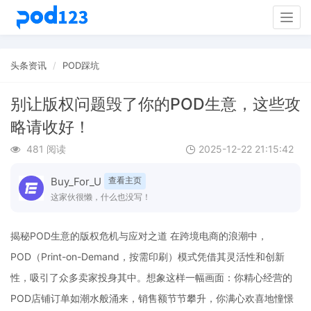
Togg
navig
头条资讯
POD踩坑
别让版权问题毁了你的POD生意，这些攻
略请收好！
481 阅读
2025-12-22 21:15:42
Buy_For_U
查看主页
这家伙很懒，什么也没写！
揭秘POD生意的版权危机与应对之道 在跨境电商的浪潮中，
POD（Print-on-Demand，按需印刷）模式凭借其灵活性和创新
性，吸引了众多卖家投身其中。想象这样一幅画面：你精心经营的
POD店铺订单如潮水般涌来，销售额节节攀升，你满心欢喜地憧憬