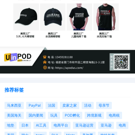
4. 学习规则，成为平台运营专家
深入学习Amazon、Etsy、Redbubble等目标平台的知识产权（IP）
政策。在遇到不确定的情况时，不要凭感觉行事。花少量费用咨询
知识产权律师，可以帮卖家避免未来更大的损失。
POD模式为跨境电商带来了前所未有的机遇，但机遇背后是无处不
在的挑战。版权意识绝非小题大做，而是决定一个POD卖家能走多
远、飞多高的生命线。将版权检测和合规审查内化为业务流程的每
一个环节，才能真正驾驭住这片蓝海，实现长期、稳定且健康的盈
利。
推荐标签
马来西亚
PayPal
法国
卖家之家
活动
母亲节
美国海关
国内要闻
玩具
POD孵化
跨境新规
电商税
地垫
日本
AI工具
电商平台
亚马逊运营
亚马逊
电商