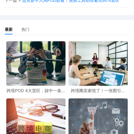
下一篇 >
运营新手入局POD必看！免费工具助你避坑90%雷区
最新
热门
一、选品资质坑：别让“合规”卡了你的单，3步轻松避红线
Temu作为全球性电商平台，覆盖70多个国家，每个市场的合规标准
差异巨大。新手若不了解规则盲目选品，轻则上架失败，重则店铺
受限，白白浪费时间和精力。
跨境POD 4大雷区，踩中一条都
跨境圈卖家慌了！一张图引爆
白干！
399起冻结，这些坑你千万别
1. 新手最易踩的资质雷区
踩！
认证门槛高：不同国家和地区对商品认证要求严格。例如，美国要
求电子产品强制过UL认证，欧盟对儿童用品执行REACH法规。新手
若想做带电玩具，却拿不到相关认证，选品就只能“胎死腹中”。