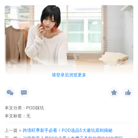
请登录后浏览更多
跨境生意环节复杂，每个环节都可能成为新手前进的绊脚石。不
过，POD模式（按需定制）凭借零库存、低合规风险的特性，为新
本文分类：
POD踩坑
手卖家提供了一条可行的出路。
本文标签：无
上一篇 >
跨境旺季新手必看！POD选品5大避坑原则揭秘