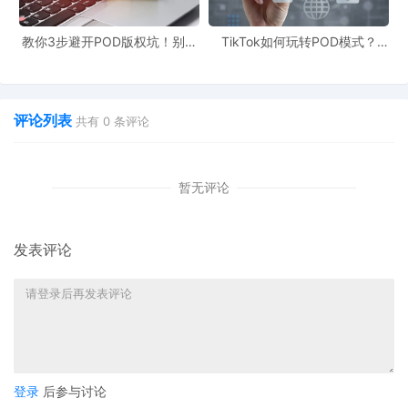
品类风险大：含液体的护肤品、带磁性的饰品、含化学成分的清洁
剂等品类，不仅审核严格，还容易因安全问题引发售后，对于新手
教你3步避开POD版权坑！别让
TikTok如何玩转POD模式？
侵权毁了你的爆款产品
90%新手栽在这3个坑
卖家来说，很难承受这样的风险。 - **信息差踩坑**：许多新手不
知道“合规中心”的位置，也没有提前查询资质要求，商品核价通过后
评论列表
才发现缺乏资质文件，最终只能放弃，前期的投入也付诸东流。
共有
0
条评论
2. 三步解决方案，适配POD低风险选品
暂无评论
第一步：选品先查“资质清单”
用搜索引擎搜索“Temu + 品类 + 资质要求”，如“Temu儿童T恤资
发表评论
质”，优先参考平台官方说明和老卖家的经验，避开需要复杂认证的
品类。POD模式主打个性服饰、家居装饰等低风险商品，例如定制
卫衣、肖像画等，审核通过率超过95%。
第二步：核价后别急着发货
提交产品核价通过后，等待买手邀请进群，第一时间问清所需资质
登录
后参与讨论
文件，并持续关注“合规中心”。如果工厂无法提供资质，应果断放