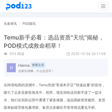
Togg
navig
头条资讯
POD踩坑
Temu新手必看：选品资质“天坑”揭秘，
POD模式成救命稻草！
553 阅读
2025-12-24 20:11:59
Hanna
查看主页
这家伙很懒，什么也没写！
在跨境电商的浪潮中，Temu凭借“零成本开店”“快速起量”的宣传，
吸引了众多卖家投身其中。然而，现实却给这些新手泼了一盆冷
水，他们在实际运营中遭遇了诸多难题，选品因缺资质被拒、发货
面单贴错导致包裹滞留、备货太多砸在手里等情况屡见不鲜。