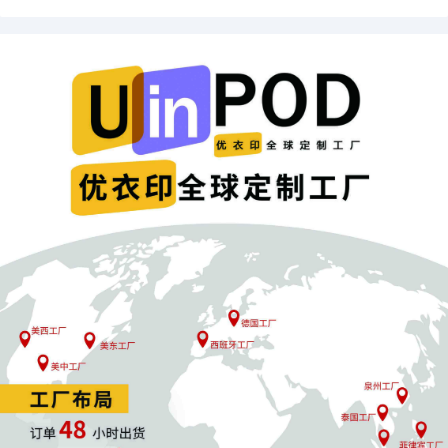
弃，避免陷入风险。POD模式采用“一件代发”的方式，无需囤货，放
弃的风险较小，不会像传统模式那样被库存套牢。
第三步：聚焦POD高适配品类
优先选择“定制化 + 低合规”的POD商品，如印专属文字的帆布包、
带家庭合照的装饰画、刻名字的钥匙扣等。这些品类既满足了Temu
用户对“个性化”的需求，又无需复杂的资质，客单价比标品高35%，
还能避免同质化竞争。
总之，对于Temu新手卖家来说，了解并避开选品资质等“天坑”至关
重要。POD模式为新手提供了一个低风险、高适配的选择，帮助他
们在跨境电商的道路上走得更加稳健。