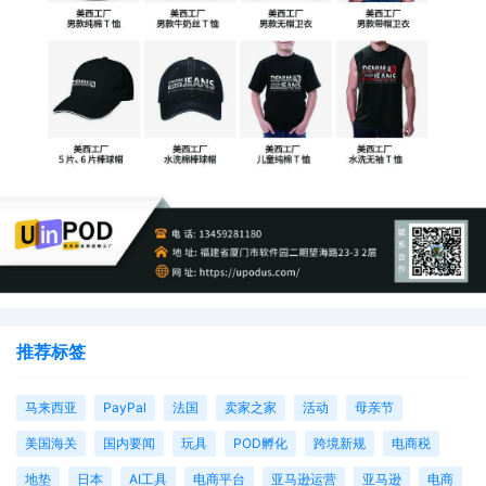
案件信息
起诉时间：2024.2.9
案件号：24-cv-01137
维权类型：专利
推荐标签
专利号：US9661909B2
马来西亚
PayPal
法国
卖家之家
活动
母亲节
美国海关
国内要闻
玩具
POD孵化
跨境新规
电商税
原告品牌：Brunett & Esnard IP, LLC
地垫
日本
AI工具
电商平台
亚马逊运营
亚马逊
电商