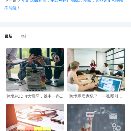
下一篇 >
圣诞选品避雷：多款热销产品抓过侵权，这些词汇和图案
不能碰！
案件信息
最新
热门
起诉时间：2024.2.27
案件号：24-cv-01614
维权类型：商标+版权
商标号：5107091、5864624
跨境POD 4大雷区，踩中一条都
跨境圈卖家慌了！一张图引爆
版权号：TX0008540345、TX0008660600、
白干！
399起冻结，这些坑你千万别
踩！
TX0008542698、TX0008586339、
TX0008613276、TX0008679413
原告品牌：Millimages S.A