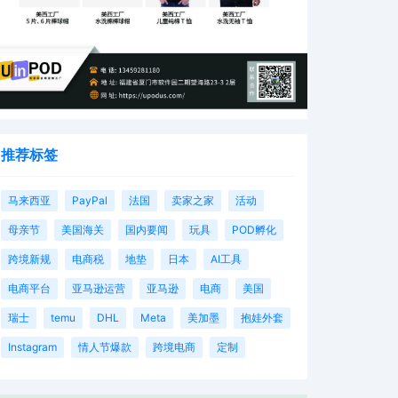
推荐标签
马来西亚
PayPal
法国
卖家之家
活动
母亲节
美国海关
国内要闻
玩具
POD孵化
跨境新规
电商税
地垫
日本
AI工具
电商平台
亚马逊运营
亚马逊
电商
美国
瑞士
temu
DHL
Meta
美加墨
抱娃外套
Instagram
情人节爆款
跨境电商
定制