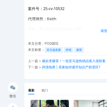
案件号
：
25-cv-10532
代理律所：
Keith
原告：
The Macneil Studio LTD
请
受理法院：
伊利诺伊州北区联邦地区法院
本文分类：
POD踩坑
维权关键词
本文标签：
亚马逊卖家
跨境
避雷
上一篇 >
爆款变爆雷！一批亚马逊热销品卷入侵权案
下一篇 >
跨境电商 | 卖家如何避开知识产权雷区?
最新
热门
微信