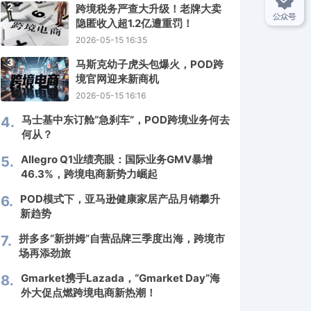
2
跨境税务严查大升级！老牌大卖
隐匿收入超1.2亿遭重罚！
2026-05-15 16:35
3
马斯克幼子虎头包爆火，POD跨
境官网迎来新商机
2026-05-15 16:16
马士基中东订舱“急刹车”，POD跨境业务何去
4.
何从？
Allegro Q1业绩亮眼：国际业务GMV暴增
5.
46.3%，跨境电商新势力崛起
POD模式下，亚马逊健康家居产品月销攀升
6.
新趋势
拼多多“新拼姆”自营品牌三季度出海，跨境市
7.
场再添劲旅
Gmarket携手Lazada，“Gmarket Day”海
8.
外大促点燃跨境电商新热潮！