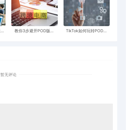
张图
教你3步避开POD版权
TikTok如何玩转POD模
些坑
坑！别让侵权毁了你的爆
式？90%新手栽在这3个
款产品
坑
暂无评论