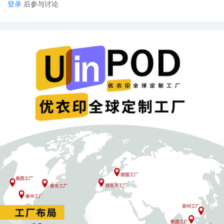
登录
后参与讨论
扣货。
避雷建议：选品前读平台规则和物流承接范围，优
先选轻小件、无敏感内容、材质常规的产品（如普
通 T 恤、小尺寸海报）。
03
低价值 + 易损坏类：利润低 + 售后高
低价值且无溢价空间的产品
这类 POD 产品无利润：普通白 T（无设计亮点）：