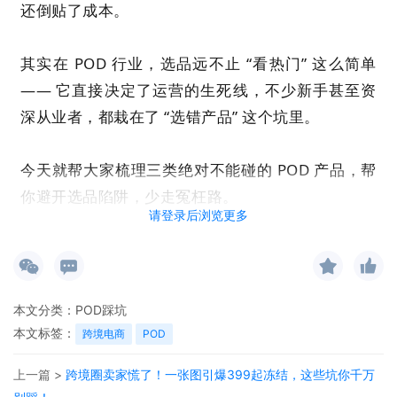
还倒贴了成本。
其实在 POD 行业，选品远不止 “看热门” 这么简单
—— 它直接决定了运营的生死线，不少新手甚至资
深从业者，都栽在了 “选错产品” 这个坑里。
今天就帮大家梳理三类绝对不能碰的 POD 产品，帮
你避开选品陷阱，少走冤枉路。
请登录后浏览更多
01
“热门 IP 类” 产品
本文分类：
POD踩坑
本文标签：
跨境电商
POD
在 POD 选品中，“蹭热门 IP” 是最常见也最危险的操
上一篇 >
跨境圈卖家慌了！一张图引爆399起冻结，这些坑你千万
作。迪士尼卡通、漫威英雄、明星肖像等知名 IP，