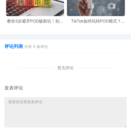
违反平台禁售规则的产品
教你3步避开POD版权坑！别让
TikTok如何玩转POD模式？
主流平台（亚马逊、速卖通等）禁售清单中，这类
侵权毁了你的爆款产品
90%新手栽在这3个坑
POD 产品易踩线：危险品相关：印枪支、易燃易爆
图案，哪怕趣味设计，也会被判定危害公共安全；
评论列表
共有
0
条评论
医疗健康类：印口罩、疫苗等内容，需医疗资质，
非合规商家禁售；低俗 / 歧视类：含色情、暴力、种
暂无评论
族歧视内容，不仅违规，还可能封账号。
物流渠道受限的产品
发表评论
国际物流中，这类产品难送达：尺寸 / 重量超标：超
1.5 米海报、超 2kg 帆布包，运费超利润，物流拒
接；特殊材质产品：金属质感玻璃制品、凸起装饰
陶瓷杯，运输易损，理赔难；“仿牌” 外观产品：外
观仿知名品牌（如仿香奈儿 logoT 恤），清关易被