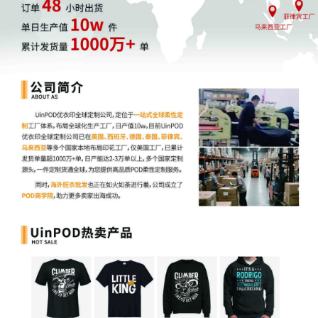
单价 10-20 元，同质化严重，扣除成本后利润不足
1 元；廉价小饰品（钥匙扣、冰箱贴）：单价 5 元
内，图案易掉色，物流成本占比超 50%。
易损坏且售后率高的产品
这类产品售后频发，易亏损：纸质类脆弱产品：薄
明信片、无覆膜海报，运输易折损，售后率超
30%；贴身衣物类产品：印图案内衣、袜子，消费
者以掉色、尺寸问题投诉，平台多偏向买家，卖家
需退款担运费。
避雷建议：选品先算利润和售后风险，优先选有设
计亮点、材质耐用、单价 20-100 元的产品（如原创
插画 T 恤、覆膜海报）。