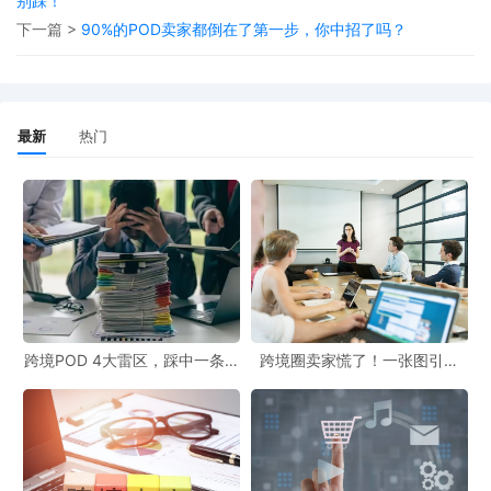
别踩！
版权归属明确，未经授权印在 T 恤、手机壳上，哪
下一篇 >
90%的POD卖家都倒在了第一步，你中招了吗？
怕改细节、截片段，都属侵权。轻则产品下架、账
号扣分，重则被起诉，赔偿可达数十万元。
最新
热门
“擦边球” IP 同样危险：某卖家做动漫配角 Q 版 T
恤，因角色特征明显遭投诉；有人用综艺热词印卫
衣，却不知词汇已被注册商标，最终罚款下架。
避雷建议：不碰未授权 IP，可选原创 IP 合作或公共
领域 IP（如过版权期的经典作品），从源头防侵
权。
跨境POD 4大雷区，踩中一条都
跨境圈卖家慌了！一张图引爆
白干！
399起冻结，这些坑你千万别
踩！
02
敏感类：平台禁售 + 物流受限