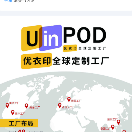
登录
后参与讨论
目前，税务部门已经构建了全方位的监管网络，通过
三大渠道获取数据：平台数据推送、报关数据对接和
企业自主申报。
系统会自动比对多源数据，识别差异项并触发预警。
一些地方税务局已开始向企业发送《税收风险提示
函》，指出如“平台报送收入净额合计与增值税申报收
入不匹配”等具体问题。
值得注意的是，税务部门可能以“收入减退款”作为认
定的申报口径。这意味着，原先许多卖家习惯的“按回
款申报”方式已不再符合要求。
有卖家透露，税务部门掌握的数据与亚马逊后台的
Income数据基本一致。这表明，税务部门对平台数
据的掌握已非常精准。