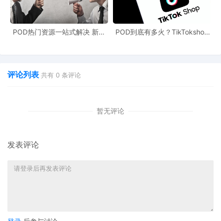
收入口径差异同样值得关注。
企业可能按离岸价
（FOB）确认收入，而平台报送的是到岸价
POD热门资源一站式解决 新手
POD到底有多火？TikTokshop
（CIF）或订单总金额；企业可能扣除了平台佣
也能快速掌握行业资讯
双11狂揽920万单
金、广告费后按净额申报，而平台报送的是订单全
额。
评论列表
共有
0
条评论
此外，刷单、退货处理延迟、未开票收入未申报、
为避开增值税而买单报关出口、跨境出口模式（如
9810海外仓）收入确认复杂性等，也会导致数据差
暂无评论
异。
发表评论
二、税务部门如何发现差异？