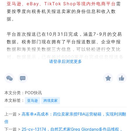
亚马逊、eBay、TikTok Shop等境内外电商平台
需
要按季度向税务机关报送卖家的身份信息和收入数
据。
平台首次报送已在10月31日完成，涵盖7-9月的交易
数据。税务部门现在拥有了平台报送数据、企业申报
数据和海关报关数据三方信息，可以轻松进行交叉比
对。数据显示，已有超过6000家平台完成信息报送备
请登录后浏览更多
案。
本文分类：
POD快讯
本文标签：
亚马逊
跨境卖家
一、数据差异源头
上一篇 >
高客单≠高成本：四位卖家亲授FBA运营秘籍，实现利润翻
倍
跨境电商税务申报与平台提交数据出现差异，主要源
下一篇 >
25-cv-13174，自然艺术家Greg Giordano多作品维权，