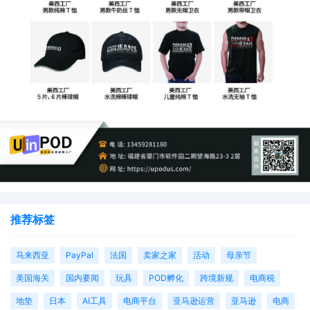
另一方面，以往一些卖家通过分拆店铺、变更主体等
方式拆分收入以规避一般纳税人认定标准，但现在平
台实现全店铺收入数据合并报送，这种操作空间被大
幅压缩。
有卖家坦言，仅第三季度销售额就已突破600万，平
台数据一提交，很快就收到了税务部门的提醒。
推荐标签
马来西亚
PayPal
法国
卖家之家
活动
母亲节
四、三步应对数据差异问题
美国海关
国内要闻
玩具
POD孵化
跨境新规
电商税
地垫
日本
AI工具
电商平台
亚马逊运营
亚马逊
电商