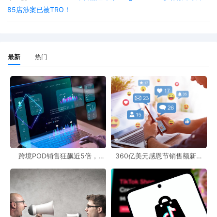
于以下几个方面：
85店涉案已被TRO！
汇率折算差异是最常见的原因之一。
根据政策要
求，平台在报送数据时，需按报送当月首日或业务
最新
热门
发生当日的汇率折算。
但为方便起见，平台通常在报送月（如10月报送第
三季度数据）使用当月统一汇率折算前几个月的交
易总额。而企业日常做账是按交易当月或实际收款
时的汇率确认收入，时间差导致汇率波动直接影响
折算结果。
跨境POD销售狂飙近5倍，
360亿美元感恩节销售额新纪
收入确认时点不同是另一大因素。
平台通常按订单
POD123助力卖家快速入局
录，POD123网站引领卖家爆单
新风潮！
完成时点（如买家确认收货）统计并报送数据，而
企业可能按发货时点确认收入。这个时间差可能跨
月，导致数据归属不同纳税期。