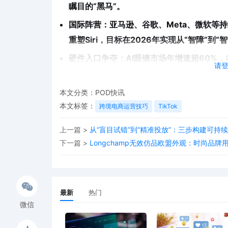
瞩目的“黑马”。
国际阵营
：亚马逊、谷歌、Meta、微软等持
重塑Siri，目标在2026年实现从“智障”到“
硬件入口争夺
：AI眼镜市场年增速超60%
请
口。
当巨头完成底层设施建设，应用生态的爆发成
本文分类：
POD快讯
在。
本文标签：
跨境电商运营技巧
TikTok
上一篇 >
从“盲目试错”到“精准投放”：三步构建可持续的
下一篇 >
Longchamp无效仿品欧盟外观：时尚品
二、AI赋能“中国智造”，出海品类
在AI技术的加持下，中国家电、玩具与成人用
样”。
1. 智能家电：从“功能机”到“懂人心”
最新
热门
国产空调、冰箱、洗衣机通过AI传感器与算法
微信
向“体验竞争”，与国际巨头同台竞技。
2. AI玩具：从“玩伴”到“成长伙伴”