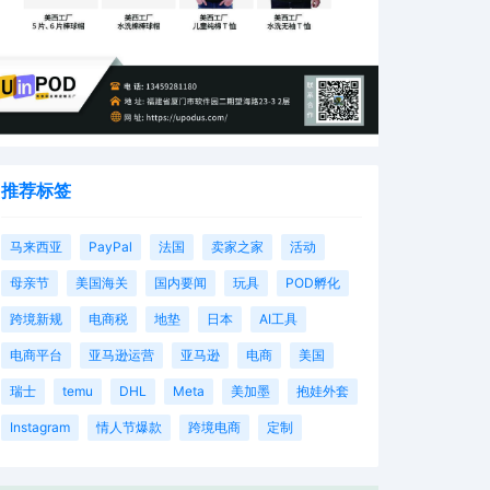
推荐标签
马来西亚
PayPal
法国
卖家之家
活动
母亲节
美国海关
国内要闻
玩具
POD孵化
跨境新规
电商税
地垫
日本
AI工具
电商平台
亚马逊运营
亚马逊
电商
美国
瑞士
temu
DHL
Meta
美加墨
抱娃外套
Instagram
情人节爆款
跨境电商
定制