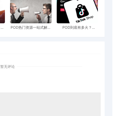
增至30%，订单排至明年第一季度。融合AI交互、AR技
于乐”需求。
对话系统支持情感互动与角色定制，击中现代社会的孤独
范。
售额
POD热门资源一站式解决
POD到底有多火？
站引
新手也能快速掌握行业资
TikTokshop双11狂揽920
！
讯
万单
与营销的革命
课”，在产品创新与经营效率上带来双重变革。
暂无评论
”将产品定价推至500美元，年销售达8300万美元。AI让产
脱价格战。