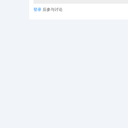
正如微软CEO纳德拉所言：未来员工必须学会与
务等环节建立显著效率优势。
登录
后参与讨论
四、拥抱AI，就是拥抱下一个出海
从巨头的生态布局，到中国工厂中轰鸣的AI产
我们正迎来一个由AI重新定义产品与竞争的时
对中国出海者而言，完备的供应链、灵活的反应
去我们靠“性价比”打开市场，今天正靠“AI+制
唯一的问题是：
你，准备好与AI共舞了吗？