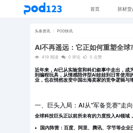
首页
胚材货
头条资讯
POD快讯
AI不再遥远：它正如何重塑全
419 阅读
0 评论
0 点赞
近年来，AI已从实验室和科幻叙事中走出，成
到编程玩具，从情感陪伴型AI娃娃到日常使用的
业，也在悄然改变中国出海卖家的竞争逻辑与
一、巨头入局：AI从“军备竞赛”走
全球科技巨头正以前所未有的力度投入AI领域，
国内阵营
：百度、阿里、腾讯、字节等企业已推