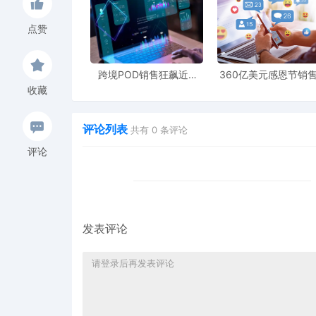
广东汕头澄海的AI玩具出口占比从不足10%猛
术与国潮文化的产品，精准契合全球家长“寓教
点赞
3. 情感产品：从“硅胶躯体”到“AI灵魂”
中国制造的AI情趣娃娃在欧美迅速崛起，内置
与陪伴需求，成为硬件制造与AI软件融合的典
跨境POD销售狂飙近5
360亿美元感恩节销
倍，POD123助力卖家快
新纪录，POD123网
收藏
速入局
领卖家爆单新风潮
三、AI不仅是产品功能，更是运营
评论列表
共有
0
条评论
对跨境卖家而言，AI已从“可选项”变为“必修
评论
产品维度：用AI实现差异化价值
法国品牌Withings通过“医疗AI+智能硬件
品从“可用”升级为“聪明且不可或缺”，从而摆
运营维度：AI驱动全链路提效
发表评论
智能客服与推荐系统提升转化与复购
AIGC工具快速生成多语言文案与视频
用户评论分析指导产品迭代与爆款预测