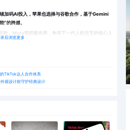
续加码AI投入，苹果也选择与谷歌合作，基于Gemini
智能”的跨越。
，谷歌、Meta等积极布局，争夺下一代人机交互的核心入
登录后浏览更多
为必然——而这，正是广大企业与出海卖家的新机会所
TikTok达人合作体系
牌用外观设计权守护经典设计
迎来新三样
品正以“智造”新形象走向全球，构成消费类出海的“新三
，实现自主适应用户习惯，推动品牌从“价格竞争”走