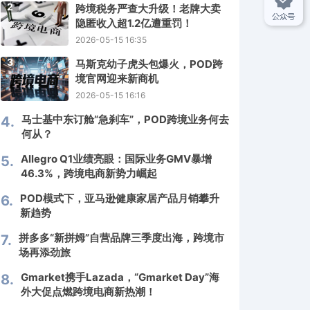
2
跨境税务严查大升级！老牌大卖
隐匿收入超1.2亿遭重罚！
2026-05-15 16:35
3
马斯克幼子虎头包爆火，POD跨
境官网迎来新商机
2026-05-15 16:16
马士基中东订舱“急刹车”，POD跨境业务何去
4.
何从？
Allegro Q1业绩亮眼：国际业务GMV暴增
5.
46.3%，跨境电商新势力崛起
POD模式下，亚马逊健康家居产品月销攀升
6.
新趋势
拼多多“新拼姆”自营品牌三季度出海，跨境市
7.
场再添劲旅
Gmarket携手Lazada，“Gmarket Day”海
8.
外大促点燃跨境电商新热潮！