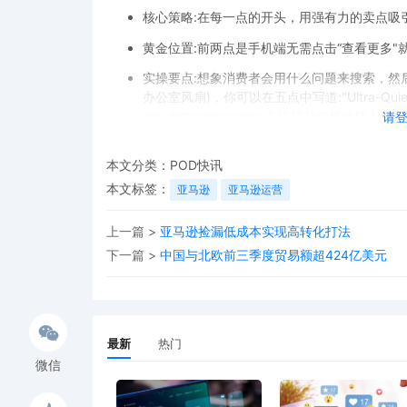
核心策略:在每一点的开头，用强有力的卖点吸
黄金位置:前两点是手机端无需点击“查看更多
实操要点:想象消费者会用什么问题来搜索，然后在五点
办公室风扇)，你可以在五点中写道:"Ultra-QuietTechnol
any distracting noise." 这样就自然地植入
请
三、后台搜索词-隐形的关键词金矿
这是一个仅对亚马逊算法可见的字段，是补充关键词
本文分类：
POD快讯
本文标签：
亚马逊
亚马逊运营
核心策略:填写前台没有使用过的拼写变体、缩
黄金法则:不要重复!如果你的词已经出现在标
上一篇 >
亚马逊捡漏低成本实现高转化打法
分隔，无需标点。
下一篇 >
中国与北欧前三季度贸易额超424亿美元
实操要点:避免填入竞争对手的品牌名、无关的
四、产品描述/A+页面-深度内容的关键词
这里为你提供了更广阔的文案空间，用于深度沟通和
最新
热门
核心策略:在产品描述的纯文本部分，以及A+
微信
语境中使用你的核心词群。