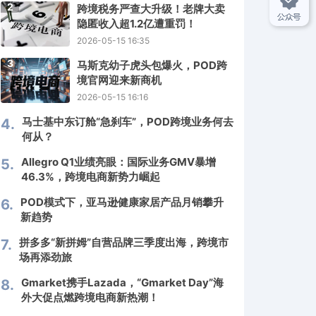
2
跨境税务严查大升级！老牌大卖
隐匿收入超1.2亿遭重罚！
2026-05-15 16:35
3
马斯克幼子虎头包爆火，POD跨
境官网迎来新商机
2026-05-15 16:16
马士基中东订舱“急刹车”，POD跨境业务何去
4.
何从？
Allegro Q1业绩亮眼：国际业务GMV暴增
5.
46.3%，跨境电商新势力崛起
POD模式下，亚马逊健康家居产品月销攀升
6.
新趋势
拼多多“新拼姆”自营品牌三季度出海，跨境市
7.
场再添劲旅
Gmarket携手Lazada，“Gmarket Day”海
8.
外大促点燃跨境电商新热潮！