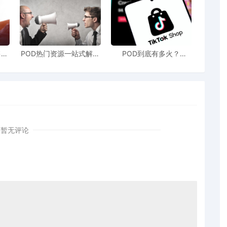
的文本内容也会被亚马逊搜索引擎收录。你可以在这里部署更多关
马逊识别。
售额
POD热门资源一站式解决
POD到底有多火？
G_001.jpg"改为包含核心关键词的描述如"waterproof-
站引
新手也能快速掌握行业资
TikTokshop双11狂揽920
！
讯
万单
片属性)。这是为视障用户和搜索引擎描述图片内容的绝佳机会，
。
的前提。
暂无评论
节点。
做得再好，也可能无法被目标客户看到或者出现在不相关的搜索
潜在买家真实需求的直接反映。
和答案中，会自然涌现出许多你未曾想到的长尾词和场景词。