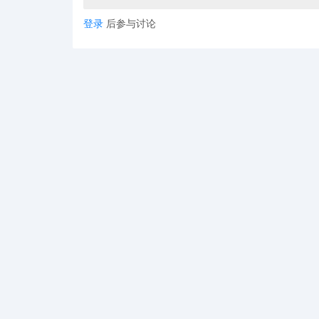
黄金用法:将这些从问答中收集到的新关键词，
环。
登录
后参与讨论
八、评论-社会认同的语义信号
评论(特别是好评)中的用语，是亚马逊算法非常看重的
核心策略:鼓励买家在评论中描述产品的使用体
黄金影响:当大量评论都出现“comfortable for all
营)这类短语时，亚马逊会强化你的产品与这些
核心总结与避坑指南
记住，
埋词的最终目的不是为了“欺骗"算法
，而是为
则:
1.
自然优先:
所有关键词都必须融入通顺的、有逻辑的
2.
转化率为王:
曝光和点击不是终点，转化才是。如果
品与这个关键词不相关，从而降低你的排名。所以要
3.
持续优化:
利用品牌分析中的搜索词报告，分析哪些词真