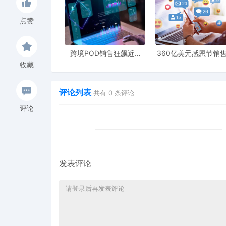
黄金价值:A+页面不仅能提升转化率，其本身
于品牌故事、技术细节和使用场景的关键词。
点赞
五、图片与视频-视觉元数据的利用
视觉元素的文件名和ALT文本(替代文本)同样会被亚
跨境POD销售狂飙近5
360亿美元感恩节销
核心策略:在上传图片前，将图片文件名从无意义的“IM
倍，POD123助力卖家快
新纪录，POD123网
收藏
速入局
领卖家爆单新风潮
running-shoes-men.jpg"。
黄金操作:为你的主图和副图填写ALT文本(图
评论列表
共有
0
条评论
直接用简短的句子描述图片内容并包含关键词
评论
六、品类节点-流量的精准通道
选择正确的品类节点是确保你的产品出现在正确赛道
核心策略:尽可能选择最精准、最细分的子品类
黄金影响:放在错误的节点上，即使你的关键词
发表评论
结果中，导致点击率极低。
七、问答-用户心声的关键词宝库
"Customer Questions & Answers"区域是
核心策略:主动监控并回答用户的问题。在问题