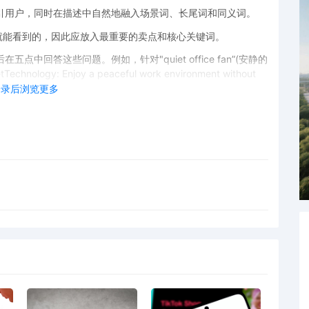
引用户，同时在描述中自然地融入场景词、长尾词和同义词。
"就能看到的，因此应放入最重要的卖点和核心关键词。
中回答这些问题。例如，针对"quiet office fan”(安静的
ogy: Enjoy a peaceful work environment without
了核心词。
登录后浏览更多
的绝佳位置，但常被误用。
写、同义词、常见错误拼写以及长尾词。
题或五点中，就无需在此处再次填写。亚马逊会自动抓取。用空格
“引流词"，这会导致搜索不精准，甚至违规。
渗透
关键词布局。
页面的各个模块(标题、图片文案、产品特点)中，反复且自然地在