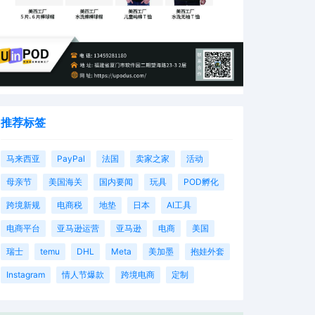
推荐标签
马来西亚
PayPal
法国
卖家之家
活动
母亲节
美国海关
国内要闻
玩具
POD孵化
跨境新规
电商税
地垫
日本
AI工具
电商平台
亚马逊运营
亚马逊
电商
美国
瑞士
temu
DHL
Meta
美加墨
抱娃外套
Instagram
情人节爆款
跨境电商
定制