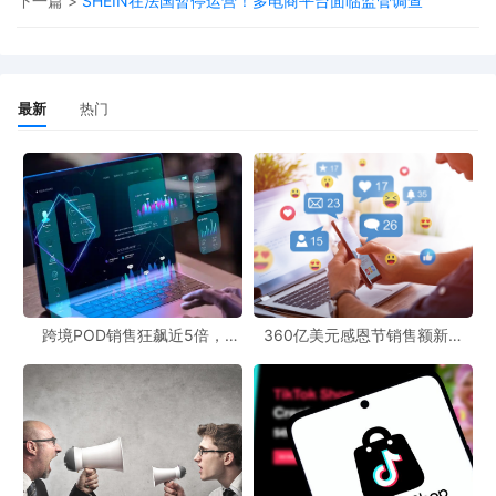
下一篇 >
SHEIN在法国暂停运营！多电商平台面临监管调查
稽查启动：多地卖家收到税务自查通知，部分被电话核查企业名称
与销售额
行业影响：粗放税务操作已成历史，合规化成为生存必备条件
最新
热门
三、规避路径风险剖析：“借道香港”模式暗藏隐患
部分卖家尝试通过主体变更至香港公司规避数据报送，但此举存在
多重风险：
平台审核风险：易触发亚马逊二次验证，导致账户冻结
跨境POD销售狂飙近5倍，
360亿美元感恩节销售额新纪
POD123助力卖家快速入局
录，POD123网站引领卖家爆单
新风潮！
政策风险：处于监管风口浪尖，可能被税务机关重点约谈
架构风险：“赛维模式”中空壳香港公司与境内实体的数据差异，易引
发CRS机制下的税务稽查