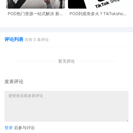
专业观点：在共同申报准则（CRS）框架下，境内税务机关可获取
POD热门资源一站式解决 新手
POD到底有多火？TikTokshop
也能快速掌握行业资讯
双11狂揽920万单
居民境外账户信息，资金流与申报不匹配将直接暴露风险。
四、合规出路探索：“9810模式”实现离境退税
评论列表
共有
0
条评论
对于坚持境内合规的卖家，跨境电商出口海外仓（9810）模式提供
可行路径：
暂无评论
政策依据：国家税务总局2025年第3号公告允许“离境即退税”
发表评论
实操流程：海关备案→报关选择“9810”→申报时标注“海外仓预退”→
实际销售后按正常流程退税
现实挑战：各地税务机关执行标准不一，完全走通仍需技术积累与
本地化支持
登录
后参与讨论