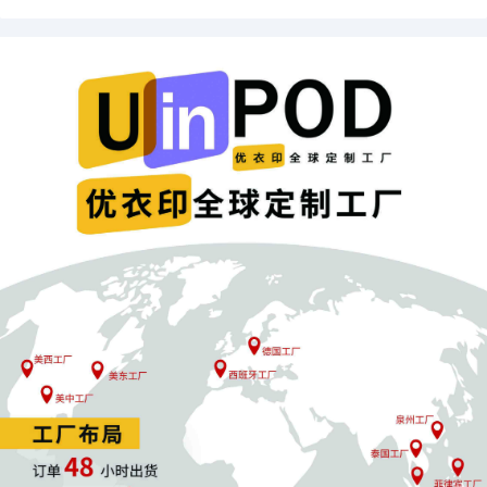
五、行业现状：观望中的合规转型阵痛
据接近税务部门人士透露，目前监管仍处调研阶段，未实行“一刀
切”政策。这为卖家提供了缓冲期，但也是最后的调整窗口。
POD123建议：
立即检查优惠券设置，确保符合最新价格规则
启动税务合规评估，避免滞后应对
谨慎选择架构调整方案，优先考虑境内合规路径
关注地方政策细则，把握9810等合规模式落地可能