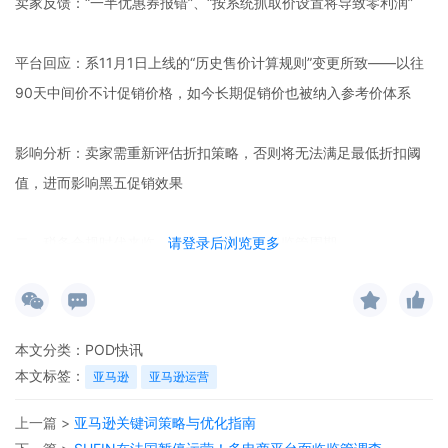
卖家反馈：“一半优惠券报错”、“按系统抓取价设置将导致零利润”
平台回应：系11月1日上线的“历史售价计算规则”变更所致——以往
90天中间价不计促销价格，如今长期促销价也被纳入参考价体系
影响分析：卖家需重新评估折扣策略，否则将无法满足最低折扣阈
值，进而影响黑五促销效果
二、税务合规时代来临，跨境卖家迎来最强监管周期
请登录后浏览更多
伴随跨境电商税务报送新规落地，卖家后台“发票预览”功能因访问量
激增一度瘫痪，折射出行业集体性合规焦虑。
本文分类：
POD快讯
信息透明化：亚马逊、Temu、TikTok等平台已完成税务备案，按季
本文标签：
亚马逊
亚马逊运营
度向税务机关报送卖家数据
上一篇 >
亚马逊关键词策略与优化指南