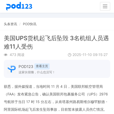
Togg
navig
头条资讯
POD快讯
美国UPS货机起飞后坠毁 3名机组人员遇
难11人受伤
473 阅读
2025-11-10 09:15:27
POD123
查看主页
这家伙很懒，什么也没写！
获悉，据外媒报道，当地时间 11 月 4 日，美国联邦航空管理局
（FAA）发布紧急公告，确认美国联邦包裹服务公司（UPS）2976
号航班于当日 17 时 15 分左右，从肯塔基州路易斯维尔穆罕默德・
阿里国际机场起飞后发生坠毁事故，目前暂未披露人员伤亡情况。