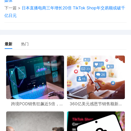
媒体
下一篇 >
日本直播电商三年增长20倍 TikTok Shop年交易额或破千
飞机在肯塔基州路易斯维尔市发生意外事故，目前正全力配合相关
亿日元
部门开展信息核实与事故处置工作。” 同时，UPS 承诺将持续关注
事件动态，待信息确认后及时向外界公布详细情况，保障公众知情
权。
最新
热门
截至发稿，事故现场仍在进行后续处置，航班坠毁具体原因、是否
造成地面设施损坏等细节尚未公布，相关部门已呼吁公众避免前往
事故周边区域，为救援与调查工作创造安全环境。
跨境POD销售狂飙近5倍，
360亿美元感恩节销售额新纪
POD123助力卖家快速入局
录，POD123网站引领卖家爆单
新风潮！