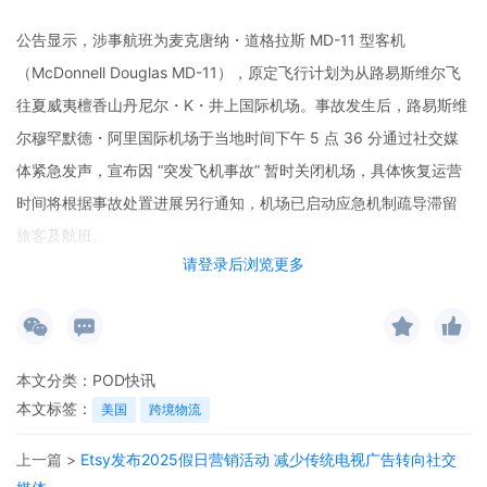
公告显示，涉事航班为麦克唐纳・道格拉斯 MD-11 型客机
（McDonnell Douglas MD-11），原定飞行计划为从路易斯维尔飞
往夏威夷檀香山丹尼尔・K・井上国际机场。事故发生后，路易斯维
尔穆罕默德・阿里国际机场于当地时间下午 5 点 36 分通过社交媒
体紧急发声，宣布因 “突发飞机事故” 暂时关闭机场，具体恢复运营
时间将根据事故处置进展另行通知，机场已启动应急机制疏导滞留
旅客及航班。
请登录后浏览更多
针对此次事故，美国联邦航空管理局明确表示，将与国家运输安全
委员会（NTSB）组建联合调查团队，其中国家运输安全委员会将主
导事故原因的全面调查，包括航班飞行数据、机组人员信息、天气
本文分类：
POD快讯
条件等关键要素的核查，调查进展将及时向公众通报。
本文标签：
美国
跨境物流
作为涉事企业，UPS 公司也第一时间在社交媒体平台 X（原
上一篇 >
Etsy发布2025假日营销活动 减少传统电视广告转向社交
Twitter）发布声明回应。声明中提到：“公司已获知一架本公司所属