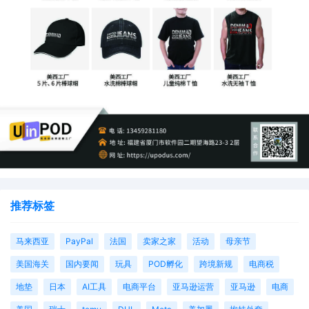
亚马逊此次调整传递明确信号：
✅
打击虚假折扣
，保护消费者权益
✅
降低合规成本
，支持诚信卖家
✅
推动价值竞争
，告别价格游戏
卖家应把握政策窗口期，及时调整运营策略，在价格透明化
时代建立真正的产品优势与品牌价值。
推荐标签
马来西亚
PayPal
法国
卖家之家
活动
母亲节
美国海关
国内要闻
玩具
POD孵化
跨境新规
电商税
地垫
日本
AI工具
电商平台
亚马逊运营
亚马逊
电商