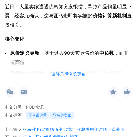
近日，大量卖家遭遇优惠券突发报错，导致产品销量明显下
滑。经客服确认，这与亚马逊即将实施的
价格计算新机制
直
接相关。
核心变化
原价定义更新
：基于过去90天实际售价的
中位数
，而非
最高价
促销价计入机制
：长期促销价格将被纳入原价计算基准
请登录后浏览更多
动态调整
：参考价随销售数据实时更新
实例说明
某耳机正常售价$39.99，过去90天中有30天通过优惠券以
本文分类：
POD快讯
本文标签：
亚马逊运营
亚马逊卖家
$29.99销售。系统将判定$29.99为新的原价基准，若当前
折扣未达最低要求，即触发报错。
上一篇 >
亚马逊测试“价格历史”功能，价格透明化时代正式来临