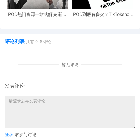
自11月5日起，优惠券费用设置
$2000美元封顶上限
，大幅
降低高销量卖家的营销成本。
POD热门资源一站式解决 新手
POD到底有多火？TikTokshop
也能快速掌握行业资讯
双11狂揽920万单
费用对比
评论列表
共有
0
条评论
场景
旧规则
新规则
节省金额
$15万销售额
$3755
$2005
$1750
暂无评论
$8万销售额
$2005
$2005
持平
发表评论
$5万销售额
$1255
$1255
持平
关键细节
仅限
11月5日及之后创建
的优惠券适用新规
现有优惠券需
手动关闭后重新创建
方可享受封顶优惠
登录
后参与讨论