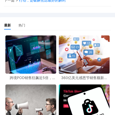
下一篇 >
行动，是破解焦虑最好的解药
影响范围
长期依赖优惠券维持排名的商品冲击最大
频繁促销将拉低历史价格基准
最新
热门
黑五网一等大促期间审核更加严格
应对建议
调整定价周期，避免长期促销
监控历史售价变化，适时恢复原价
确保折扣幅度真实有效
跨境POD销售狂飙近5倍，
360亿美元感恩节销售额新纪
POD123助力卖家快速入局
录，POD123网站引领卖家爆单
新风潮！
二、优惠券费用新政：成本封顶，明日生效
政策亮点