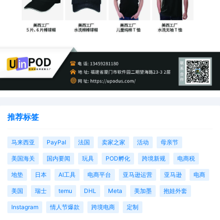
推荐标签
马来西亚
PayPal
法国
卖家之家
活动
母亲节
美国海关
国内要闻
玩具
POD孵化
跨境新规
电商税
地垫
日本
AI工具
电商平台
亚马逊运营
亚马逊
电商
美国
瑞士
temu
DHL
Meta
美加墨
抱娃外套
Instagram
情人节爆款
跨境电商
定制