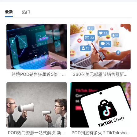
最新
热门
跨境POD销售狂飙近5倍，
360亿美元感恩节销售额新纪
POD123助力卖家快速入局
录，POD123网站引领卖家爆单
新风潮！
POD热门资源一站式解决 新手
POD到底有多火？TikTokshop