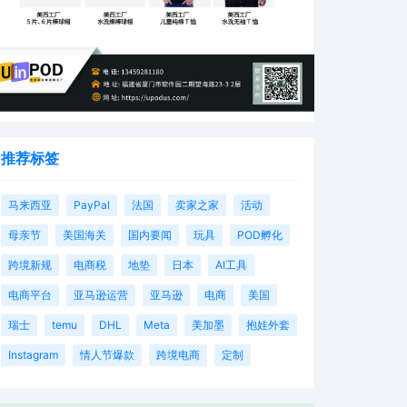
推荐标签
马来西亚
PayPal
法国
卖家之家
活动
母亲节
美国海关
国内要闻
玩具
POD孵化
跨境新规
电商税
地垫
日本
AI工具
电商平台
亚马逊运营
亚马逊
电商
美国
瑞士
temu
DHL
Meta
美加墨
抱娃外套
Instagram
情人节爆款
跨境电商
定制