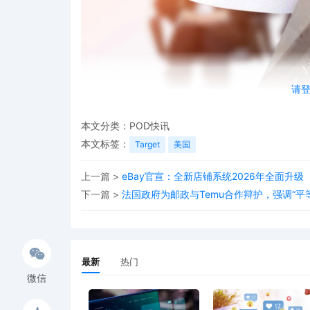
请
本文分类：
POD快讯
本文标签：
Target
美国
上一篇 >
eBay官宣：全新店铺系统2026年全面升级
近日，
美国零售巨头Target（塔吉特）宣布，将在
下一篇 >
法国政府为邮政与Temu合作辩护，强调“平
8%，这是该公司十年来最大规模的一次裁员行动。
此次调整包括约1,000名员工被直接裁减，另有约8
知，并将获得至2026年1月3日的薪资和福利，同
最新
热门
链岗位。
微信
此次裁员正值塔吉特即将进行高层领导变动之际。塔吉特现任