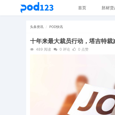
首页
胚材货
头条资讯
POD快讯
十年来最大裁员行动，塔吉特裁减
489 阅读
0 评论
0 点赞