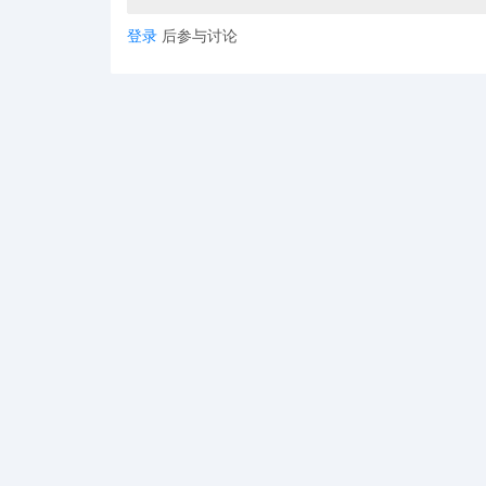
登录
后参与讨论
此次裁员和组织调整也反映了Target应对销售低迷、
于通过精简组织和提高决策速度，为Target的长
营模式。
作者✎ Summer/AMZ123
声明：此文章版权归AMZ123所有，未经允许不得转载，如