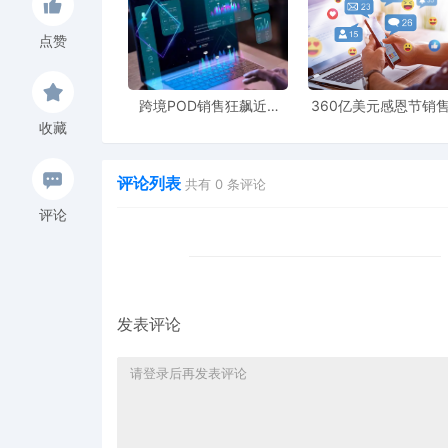
为新任首席执行官，将于2026年2月1日正式上任。
点赞
Fiddelke同时负责的企业加速办公室（Enterprise A
营流程、推动技术应用创新、加速塔吉特增长。
跨境POD销售狂飙近5
360亿美元感恩节销
倍，POD123助力卖家快
新纪录，POD123网
收藏
Fiddelke在发给总部员工的内部备忘录中表示，
速入局
领卖家爆单新风潮
次裁员是为简化流程、加快决策、推动创新和增长所
评论列表
共有
0
条评论
Target过去四年的销售增长停滞，在门店客流、
评论
额同比下降1.9%，净利润下降21%。
分析指出，塔吉特的业务结构中约一半收入来自非必需
济波动和消费情绪变化中更易受影响。
发表评论
Fiddelke在备忘录中指出，此次裁员将对管理层
构调整并非单纯为节省成本，而是通过优化企业总部
Fiddelke表示，塔吉特将通过加强商品管理能力
服务消费者和社区。