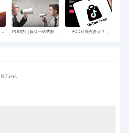
cceleration Office）自今年5月启动以来，致力于简化塔吉特运
售额
POD热门资源一站式解决
POD到底有多火？
站引
新手也能快速掌握行业资
TikTokshop双11狂揽920
塔吉特长期形成的复杂组织结构和重叠工作层级延缓了决策效率，此
！
讯
万单
必须采取的措施。
库存管理及品牌形象方面面临挑战。今年第二季度，塔吉特同店销售
暂无评论
品，而竞争对手如沃尔玛的非必需品占比仅为40%，使其在经
影响更大，管理岗位受裁比例约为普通员工的三倍。他强调，此次结
组织结构，提高公司敏捷性与执行效率，为未来增长奠定基础。
、提升客户体验和加快技术应用，确保塔吉特在未来数年内能更有效