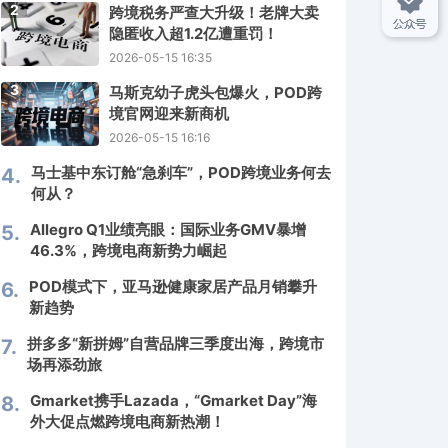
2
跨境税务严查大升级！老牌大卖
隐匿收入超1.2亿遭重罚！
2026-05-15 16:35
3
马斯克幼子虎头包爆火，POD跨
境官网迎来新商机
2026-05-15 16:16
马士基中东订舱“急刹车”，POD跨境业务何去
4.
何从？
Allegro Q1业绩亮眼：国际业务GMV暴增
5.
46.3%，跨境电商新势力崛起
POD模式下，亚马逊健康家居产品月销攀升
6.
新趋势
拼多多“新拼姆”自营品牌三季度出海，跨境市
7.
场再添劲旅
Gmarket携手Lazada，“Gmarket Day”海
8.
外大促点燃跨境电商新热潮！