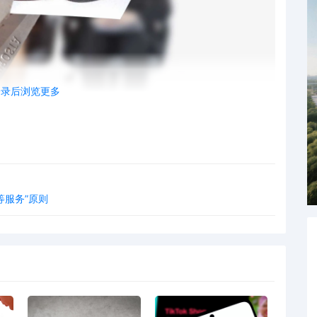
登录后浏览更多
公司总部及企业部门裁减约1,800个职位，占其企业员工总数的约
等服务”原则
00个空缺职位将不再填补。受影响员工在10月28日收到了正式通
时提供遣散补偿及其他支持服务。此次裁员不涉及门店员工和供应
首席运营官、前首席财务官Michael Fiddelke已被任命