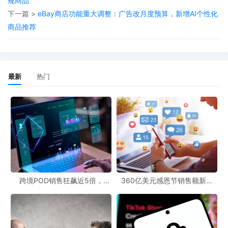
规商品
下一篇 >
eBay商店功能重大调整：广告改月度预算，新增AI个性化
商品推荐
最新
热门
ZOZO表示，首批入驻的品牌以韩国平台Musinsa所代理的品牌为
主，专区约有140个品牌上架，随后将陆续增加包括日本首次引进品
牌在内的更多选择，并通过“Y2K”“韩国街头”等关键词检索、不同世
代与品类排名等专属内容，方便用户发现并比较韩国时尚单品。
跨境POD销售狂飙近5倍，
360亿美元感恩节销售额新纪
POD123助力卖家快速入局
录，POD123网站引领卖家爆单
新风潮！