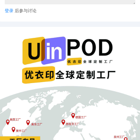
基于单品的多样穿搭建议；用户可登记“体型困扰”以获得更为个性化
登录
后参与讨论
的搭配方案。
该功能还整合了此前线下试验获得的数据与经验，WEAR据此将相应
的特征量标注到搭配图像上，以便AI生成更贴合体型与偏好的说明
文字和搭配要点，从而让用户更容易想象穿着效果并直接跳转购
买。
ZOZO方面指出，平台的目标是通过扩大品类与强化发现机制，持续
为更多用户提供“更容易接近、更多元选择”的时尚体验，并把韩国流
行元素与本地购物场景更好地衔接。
ZOZO正在利用WEAR、ZOZOTOWN的数据，推进专属对话型AI代
理的开发，未来希望在服饰推荐与购物导购层面提供更深的个性化
服务。
总体来看，ZOZOTOWN通过引入大量韩国品牌并优化发现与排名
机制，配合WEAR在搭配与AI交互上的升级，正同时从商品供给与消
费体验两端发力，试图在年轻用户与追求潮流的细分市场中扩大影