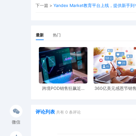
下一篇 >
Yandex Market教育平台上线，提供新
最新
热门
跨境POD销售狂飙近5
360亿美元感恩节销
倍，POD123助力卖家快
新纪录，POD123网
速入局
领卖家爆单新风潮
评论列表
共有
0
条评论
微信