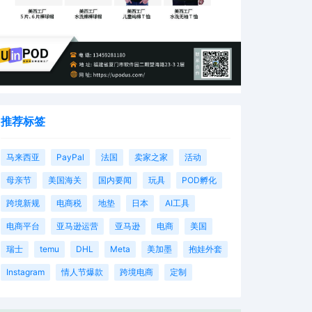
推荐标签
马来西亚
PayPal
法国
卖家之家
活动
母亲节
美国海关
国内要闻
玩具
POD孵化
跨境新规
电商税
地垫
日本
AI工具
电商平台
亚马逊运营
亚马逊
电商
美国
瑞士
temu
DHL
Meta
美加墨
抱娃外套
Instagram
情人节爆款
跨境电商
定制