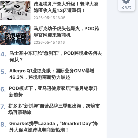
2
跨境税务严查大升级！老牌大卖
隐匿收入超1.2亿遭重罚！
2026-05-15 16:35
3
马斯克幼子虎头包爆火，POD跨
境官网迎来新商机
2026-05-15 16:16
马士基中东订舱“急刹车”，POD跨境业务何去
4.
何从？
Allegro Q1业绩亮眼：国际业务GMV暴增
5.
46.3%，跨境电商新势力崛起
POD模式下，亚马逊健康家居产品月销攀升
6.
新趋势
拼多多“新拼姆”自营品牌三季度出海，跨境市
7.
场再添劲旅
Gmarket携手Lazada，“Gmarket Day”海
8.
外大促点燃跨境电商新热潮！