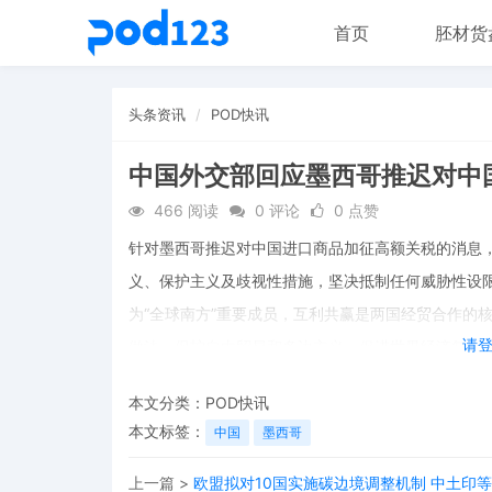
首页
胚材货
头条资讯
POD快讯
中国外交部回应墨西哥推迟对中
466 阅读
0 评论
0 点赞
针对墨西哥推迟对中国进口商品加征高额关税的消息，
义、保护主义及歧视性措施，坚决抵制任何威胁性设
为“全球南方”重要成员，互利共赢是两国经贸合作的
请
做法，保护自由贸易和多边主义，促进世界经济复苏
本文分类：
POD快讯
本文标签：
中国
墨西哥
上一篇 >
欧盟拟对10国实施碳边境调整机制 中土印