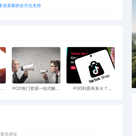
手到专业卖家的全方位支持
售额
POD热门资源一站式解决
POD到底有多火？
站引
新手也能快速掌握行业资
TikTokshop双11狂揽920
！
讯
万单
暂无评论