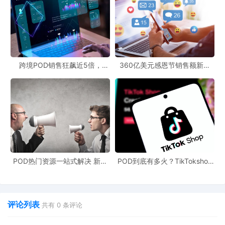
跨境POD销售狂飙近5倍，
360亿美元感恩节销售额新纪
POD123助力卖家快速入局
录，POD123网站引领卖家爆单
新风潮！
POD热门资源一站式解决 新手
POD到底有多火？TikTokshop
也能快速掌握行业资讯
双11狂揽920万单
评论列表
共有
0
条评论