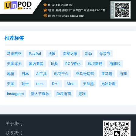
推荐标签
马来西亚
PayPal
法国
卖家之家
活动
母亲节
美国海关
国内要闻
玩具
POD孵化
跨境新规
电商税
地垫
日本
AI工具
电商平台
亚马逊运营
亚马逊
电商
美国
瑞士
temu
DHL
Meta
美加墨
抱娃外套
Instagram
情人节爆款
跨境电商
定制
关于我们
联系我们