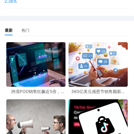
2.36%
最新
热门
跨境POD销售狂飙近5倍，
360亿美元感恩节销售额新纪
POD123助力卖家快速入局
录，POD123网站引领卖家爆单
新风潮！