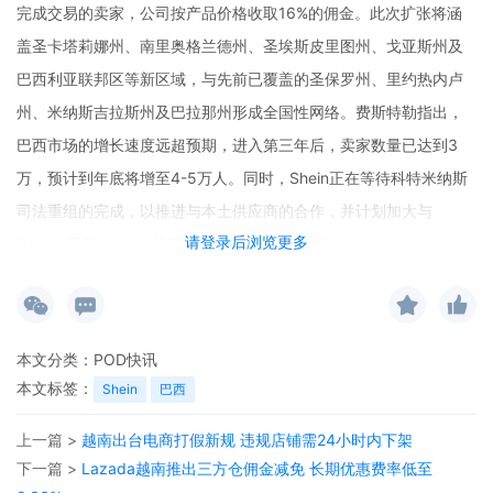
完成交易的卖家，公司按产品价格收取16%的佣金。此次扩张将涵
盖圣卡塔莉娜州、南里奥格兰德州、圣埃斯皮里图州、戈亚斯州及
巴西利亚联邦区等新区域，与先前已覆盖的圣保罗州、里约热内卢
州、米纳斯吉拉斯州及巴拉那州形成全国性网络。费斯特勒指出，
巴西市场的增长速度远超预期，进入第三年后，卖家数量已达到3
万，预计到年底将增至4-5万人。同时，Shein正在等待科特米纳斯
司法重组的完成，以推进与本土供应商的合作，并计划加大与
请登录后浏览更多
Renner及Riachuelo等巴西本土零售连锁的竞争力度。
本文分类：
POD快讯
本文标签：
Shein
巴西
上一篇 >
越南出台电商打假新规 违规店铺需24小时内下架
下一篇 >
Lazada越南推出三方仓佣金减免 长期优惠费率低至