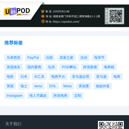
推荐标签
马来西亚
PayPal
法国
卖家之家
活动
母亲节
美国海关
国内要闻
玩具
POD孵化
跨境新规
电商税
地垫
日本
AI工具
电商平台
亚马逊运营
亚马逊
电商
美国
瑞士
temu
DHL
Meta
美加墨
抱娃外套
Instagram
情人节爆款
跨境电商
定制
关于我们