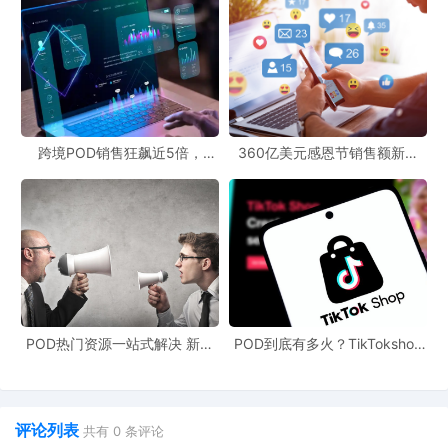
跨境POD销售狂飙近5倍，
360亿美元感恩节销售额新纪
POD123助力卖家快速入局
录，POD123网站引领卖家爆单
新风潮！
POD热门资源一站式解决 新手
POD到底有多火？TikTokshop
也能快速掌握行业资讯
双11狂揽920万单
评论列表
共有
0
条评论