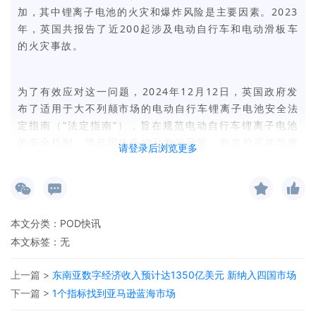
加，其中锂离子电池的火灾和爆炸风险是主要因素。2023
年，英国共报告了近200起涉及电动自行车和电动滑板车
的火灾事故。
为了有效应对这一问题，2024年12月12日，英国政府发
布了适用于大不列颠市场的电动自行车锂离子电池安全法
定指南（“法定指南”），旨在规范电动自行车锂离子电池
的安全机制，降低因热失控引发的风险。热失控可能导致
请登录后浏览更多
电池内部温度和压力急剧升高，若处理不当，极易引发火
灾或爆炸。
英国产品安全与标准办公室（OPSS）特别提醒，在评估电
本文分类：
POD快讯
动自行车锂离子电池是否符合《2005年通用产品安全法
本文标签：无
规》（
GPSR
）规定的安全要求时，必须考虑这一法定指
南。此外，OPSS还强烈建议将电动自行车锂离子电池投放
上一篇 >
东南亚数字经济收入预计达1350亿美元 新纳入四国市场
于北爱尔兰市场的商家在评估产品安全时也同样考虑这一
下一篇 >
1个指标找到亚马逊蓝海市场
法定指南。