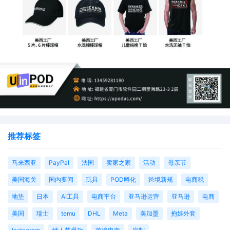
推荐标签
马来西亚
PayPal
法国
卖家之家
活动
母亲节
美国海关
国内要闻
玩具
POD孵化
跨境新规
电商税
地垫
日本
AI工具
电商平台
亚马逊运营
亚马逊
电商
美国
瑞士
temu
DHL
Meta
美加墨
抱娃外套