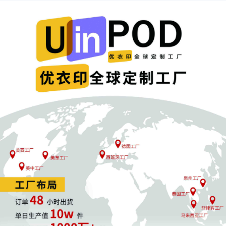
侵入）以及正常磨损造成的合理可预见的冲击和振动。电
池应具备足够的耐用性和防护能力，以确保在各种环境条
件下都能安全使用。
信息要求：
电池组应附有清晰、详细的相关信息，以便消
费者能够评估电池是否适用于其预期用途。特别是，应提
供有关购买兼容充电器的信息。以及，电池组应附有足够
的信息和说明，指导消费者如何安全地对产品充电，并养
成安全的充电习惯。
可以参考以下标准，评估锂离子电池是否符合法定指南的
安全要求：
BS EN 50604-1:2016+A1:2021：轻型电动车用锂
离子电池——第1部分：一般安全要求和测试方法-自
愿性标准