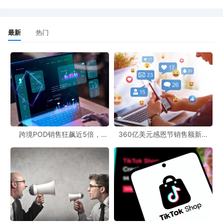
最新
热门
二、法定指南的适用范围
法定指南中的“锂离子电池”指的是用于电动自行车或电动
自行车改装套件的锂离子电池组，包括单个电池及其保护
措施，这些电池可以与电动自行车一起使用，也可以单独
充电使用。其他类型的电池，例如笔记本电脑锂离子电
池，并不在法定指南的适用范围内。
跨境POD销售狂飙近5倍，
360亿美元感恩节销售额新纪
POD123助力卖家快速入局
录，POD123网站引领卖家爆单
GPSR适用于所有电动自行车锂离子电池。在评估产品是否
新风潮！
符合GPSR第5条规定的产品一般安全要求时，必须考虑法
定指南。需要注意的是，将不符合GPSR法定安全要求的锂
离子电池投放于英国市场属于违法行为。