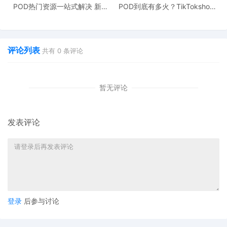
POD热门资源一站式解决 新手
POD到底有多火？TikTokshop
也能快速掌握行业资讯
双11狂揽920万单
三、法定指南规定的产品安全要求
在将电动自行车锂离子电池投放于市场之前，必须确保产
评论列表
共有
0
条评论
品是安全的。这意味着在正常或合理可预见的使用条件
下，产品不会带来任何风险，或者仅带来与产品用途相符
的最低风险，并且这些风险是可接受的，同时符合高水平
暂无评论
的健康和安全保护要求。为实现这一目标，必须确保电动
自行车锂离子电池具备以下安全特性：
发表评论
电池保护系统：
为符合GPSR规定，锂离子电池必须配备安
全机制（例如电池管理系统或其他同等安全功能），以防
止在正常运行和合理可预见的误用条件下发生热失控。这
些安全机制应能有效降低火灾和爆炸风险。
登录
后参与讨论
电池设计和构造：
锂离子电池的设计和构造应能够抵御外
部损坏。这包括高温和低温（如阳光直射）、液体（如水