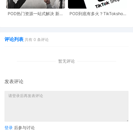
POD热门资源一站式解决 新手
POD到底有多火？TikTokshop
也能快速掌握行业资讯
双11狂揽920万单
在越南市场销售女装，关键在于精准把握当地年轻女性消费
群体的特征与需求。这群既务实又爱美的年轻人，构成了越
评论列表
共有
0
条评论
南女装市场的主要消费力量。
暂无评论
发表评论
越南的年轻消费者在选购女装时，尤为注重服装品质、细节
处理与价格之间的平衡关系。
登录
后参与讨论