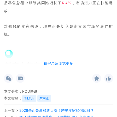
品零售总额中服装类同比增长了
6.4%
，市场潜力正在快速释
放。
对敏锐的卖家来说，现在正是切入越南女装市场的最佳时
机。
请登录后浏览更多
本文分类：
POD快讯
本文标签：
TikTok
东南亚
越南女装市场近年来表现亮眼，已经成为TikTok Shop东南亚
跨境电商平台上，女装占比较高的市场之一。这个数据背
上一篇 >
2026墨西哥新税改大涨！跨境卖家如何应对？
后，藏着怎样的增长密码？