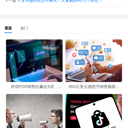
下一篇 >
亚马逊内部文件曝光！又要裁掉60万个岗位？
一方面，
越南拥有年轻化的人口结构
，她们对新鲜事物充满
好奇，接受度高。另一方面，随着经济的发展，消费者的收
最新
热门
入水平提升，
消费观念也发生了升级
。她们不再单纯追求服
装的“数量”，而是更加关注“质量”，注重服装的品质、设计感
和性价比。
另外，越南拥有
丰富的直播机构和带货达人
，消费者早已习
惯通过内容“种草”下单，这种
成熟的电商生态
让越南市场的爆
单事半功倍，也让跨境卖家能够快速打开市场局面。
跨境POD销售狂飙近5倍，
360亿美元感恩节销售额新纪
POD123助力卖家快速入局
录，POD123网站引领卖家爆单
新风潮！