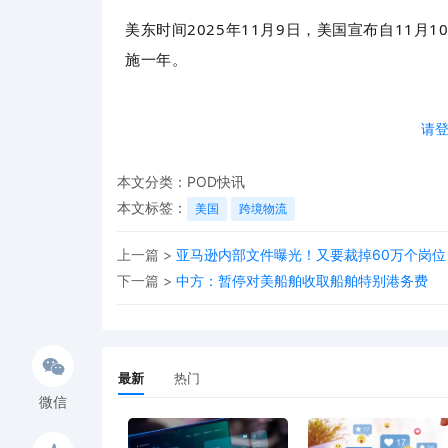
美东时间2025年11月9日，美国宣布自11月
施一年。
请
鉴此，根据《中华人民共和国反外国制裁法》
法规，中方决定自北京时间2025年11月10
本文分类：
POD快讯
株式会社5家美国相关子公司采取反制措施的
本文标签：
美国
跨境物流
上一篇 >
亚马逊内部文件曝光！又要裁掉60万个岗位
此前报道：
下一篇 >
中方：暂停对美船舶收取船舶特别港务费
最新
热门
暂停对美船
微信