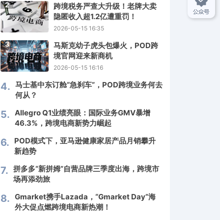
2
跨境税务严查大升级！老牌大卖
隐匿收入超1.2亿遭重罚！
2026-05-15 16:35
3
马斯克幼子虎头包爆火，POD跨
境官网迎来新商机
2026-05-15 16:16
马士基中东订舱“急刹车”，POD跨境业务何去
4.
何从？
Allegro Q1业绩亮眼：国际业务GMV暴增
5.
46.3%，跨境电商新势力崛起
POD模式下，亚马逊健康家居产品月销攀升
6.
新趋势
拼多多“新拼姆”自营品牌三季度出海，跨境市
7.
场再添劲旅
Gmarket携手Lazada，“Gmarket Day”海
8.
外大促点燃跨境电商新热潮！