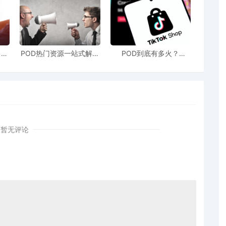
暂停对美船舶收取船舶特别港务费、暂停开展航运业造船
况调查的公告》
：
售额
POD热门资源一站式解决
POD到底有多火？
站引
新手也能快速掌握行业资
TikTokshop双11狂揽920
务院批准，自2025年11月10日13时01分起，与美方暂
！
讯
万单
施同步暂停实施《交通运输部关于对美船舶收取船舶特别港
号）、《交通运输部办公厅关于印发<对美船舶收取船舶特别
59号）、《交通运输部关于启动航运业、造船业及相关产业
交通运输部公告2025年第55号）1年。
暂无评论