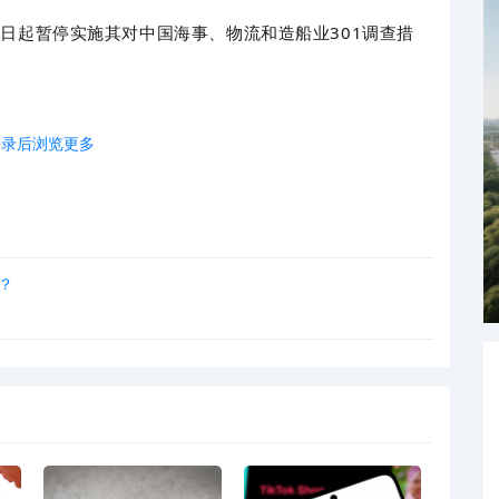
10日起暂停实施其对中国海事、物流和造船业301调查措
登录后浏览更多
《实施〈中华人民共和国反外国制裁法〉的规定》等法律
日起，暂停商务部令二〇二五年第6号（《关于对韩华海洋
决定》）相关措施一年。
？
中方宣布：
舶收取船舶特别港务费