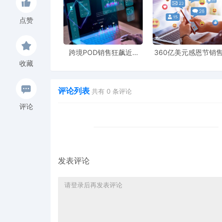
交通运输部网站11月10日发布
《交通运输部关于
点赞
业及相关产业链供应链安全和发展利益受影响情
跨境POD销售狂飙近5
360亿美元感恩节销
倍，POD123助力卖家快
新纪录，POD123网
为落实2025年中美吉隆坡经贸磋商达成共识，经国
收藏
速入局
领卖家爆单新风潮
停实施对华海事、物流和造船业301调查最终措
评论列表
务费的公告》（交通运输部公告2025年第54
共有
0
条评论
港务费实施办法>的通知》（交办水〔2025〕
评论
链供应链安全和发展利益受影响情况调查的公告》（
发表评论