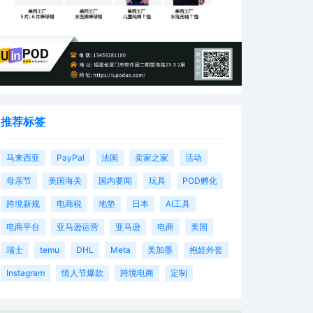
推荐标签
马来西亚
PayPal
法国
卖家之家
活动
母亲节
美国海关
国内要闻
玩具
POD孵化
跨境新规
电商税
地垫
日本
AI工具
电商平台
亚马逊运营
亚马逊
电商
美国
瑞士
temu
DHL
Meta
美加墨
抱娃外套
Instagram
情人节爆款
跨境电商
定制