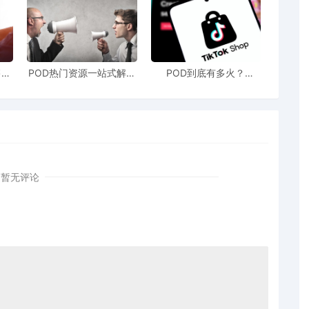
售额
POD热门资源一站式解决
POD到底有多火？
站引
新手也能快速掌握行业资
TikTokshop双11狂揽920
！
讯
万单
暂无评论