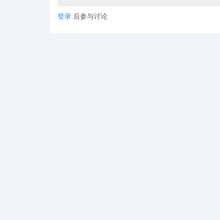
登录
后参与讨论
亚马逊退货处的现场图片更直观展现了这一困
性产品一旦过季，几乎无法二次销售，还需承
性，季节性产品的高退货率已成行业顽疾，且
节日大促后