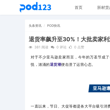
首页
胚材货
头条资讯
POD快讯
退货率飙升至30%！大批卖家利
381 阅读
0 评论
0 点赞
对于不少亚马逊卖家而言，今
年的万圣节成了
悦，汹涌的
退货潮
便击溃了运营心
态。
亚马逊
一直以来，节日、大促等都是各大平台吸引消