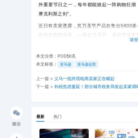
外重要节日之一，每年都能掀起一阵购物狂潮
摩克利斯之剑”。
近日有卖家透露，其万圣节产品在售出5600多
的历史数据来看，一般在万圣节、圣诞节这类
请
右，但是从今年多位万圣节产品卖家的反馈数
本文分类：
POD快讯
本文标签：
亚马逊
亚马逊运营
上一篇 >
义乌一批跨境电商卖家正在崛起
下一篇 >
补税焦虑蔓延！部分城市税务局发起卖家调
最新
热门
微信