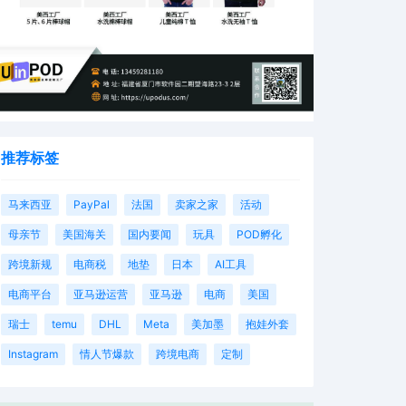
推荐标签
马来西亚
PayPal
法国
卖家之家
活动
母亲节
美国海关
国内要闻
玩具
POD孵化
跨境新规
电商税
地垫
日本
AI工具
电商平台
亚马逊运营
亚马逊
电商
美国
瑞士
temu
DHL
Meta
美加墨
抱娃外套
Instagram
情人节爆款
跨境电商
定制