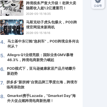
2
跨境税务严查大升级！老牌大卖
隐匿收入超1.2亿遭重罚！
2026-05-15 16:35
3
马斯克幼子虎头包爆火，POD跨
境官网迎来新商机
2026-05-15 16:16
马士基中东订舱“急刹车”，POD跨境业务何去
4.
何从？
Allegro Q1业绩亮眼：国际业务GMV暴增
5.
46.3%，跨境电商新势力崛起
POD模式下，亚马逊健康家居产品月销攀升
6.
新趋势
拼多多“新拼姆”自营品牌三季度出海，跨境市
7.
场再添劲旅
Gmarket携手Lazada，“Gmarket Day”海
8.
外大促点燃跨境电商新热潮！