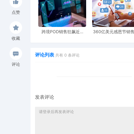
点赞
跨境POD销售狂飙近5
360亿美元感恩节销
倍，POD123助力卖家快
新纪录，POD123网
收藏
速入局
领卖家爆单新风潮
评论列表
共有
0
条评论
评论
发表评论