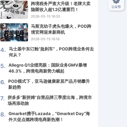
2
跨境税务严查大升级！老牌大卖
隐匿收入超1.2亿遭重罚！
2026-05-15 16:35
3
马斯克幼子虎头包爆火，POD跨
境官网迎来新商机
2026-05-15 16:16
马士基中东订舱“急刹车”，POD跨境业务何去
4.
何从？
Allegro Q1业绩亮眼：国际业务GMV暴增
5.
46.3%，跨境电商新势力崛起
POD模式下，亚马逊健康家居产品月销攀升
6.
新趋势
拼多多“新拼姆”自营品牌三季度出海，跨境市
7.
场再添劲旅
Gmarket携手Lazada，“Gmarket Day”海
8.
外大促点燃跨境电商新热潮！