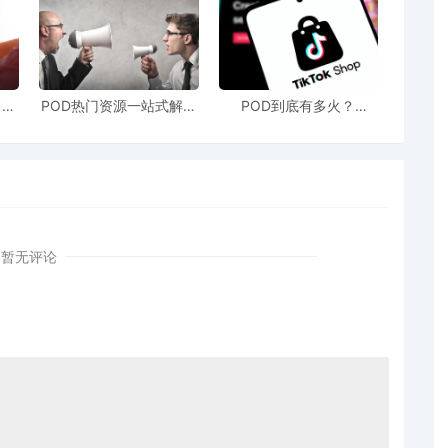
还看”功能会根据买家的购买和浏览历史推荐相关的商
售额
POD热门资源一站式解决
POD到底有多火？
站引
新手也能快速掌握行业资
TikTokshop双11狂揽920
！
讯
万单
商品具有一定的关联性，并努力提升商品的转化率，
暂无评论
时秒杀、Prime Day等，参与这些活动可以为商
品库存，优化商品Listing，以吸引更多的买家。