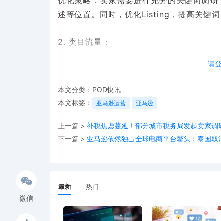
优化策略：卖家需要进行充分的关键词调研
述等位置。同时，优化Listing，提高关
2. 类目流量：
请
重要性：类目流量是亚马逊站内流量的重要
找商品。
本文分类：
POD快讯
优化策略：卖家需要将商品正确地分类到合
本文标签：
亚马逊运营
亚马逊
曝光机会。
上一篇 >
补税焦虑蔓延！部分城市税务局发起卖家调
3. 排行榜流量：
下一篇 >
亚马逊依然独占全球电商平台鳌头；泰国取
重要性：亚马逊排行榜主要包括Best Sell
榜）、Movers & Shakers（飙升排行榜
最新
热门
Ideas（礼物选择排行榜）等，能够为商品
微信
优化策略：卖家可以通过优化商品Listin