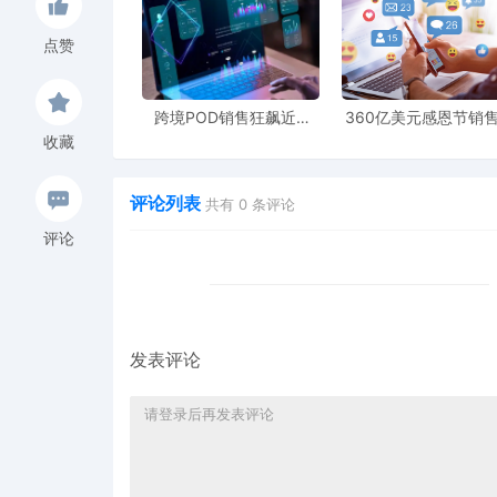
4. 关联流量：
点赞
重要性：亚马逊的“买了还买”和“浏览了
跨境POD销售狂飙近5
360亿美元感恩节销
品。
倍，POD123助力卖家快
新纪录，POD123网
收藏
速入局
领卖家爆单新风潮
优化策略：卖家需要确保自己的产品与相关
以获得更多的关联推荐流量。
评论列表
共有
0
条评论
评论
5. 活动流量：
重要性：亚马逊会定期举办各种促销活动，如限
品带来大量的曝光和流量。
发表评论
优化策略：卖家可以根据活动规则，提前准备商
站内广告来源