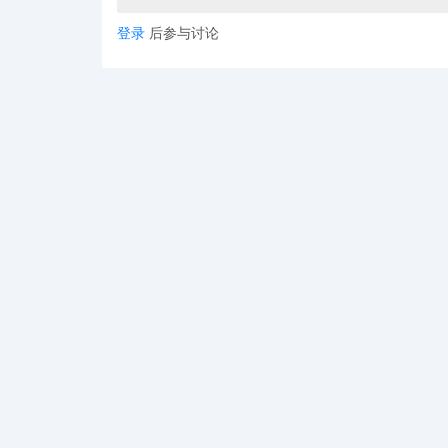
1. Sponsored Products（商品推广广告
登录
后参与讨论
特点：最常见的广告形式，展示在亚马逊搜
优化策略：卖家需要选择合适的关键词进行
告效果。
2. Sponsored Brands（品牌推广/头条
特点：品牌卖家专属广告位，展示在亚马
式。
优化策略：卖家可以通过制作品牌视频广告
3. Sponsored Display（展示型推广广告
特点：可以展示在定位投放的Listing详
马逊站外的消费者。