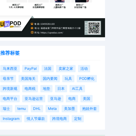
推荐标签
马来西亚
PayPal
法国
卖家之家
活动
母亲节
美国海关
国内要闻
玩具
POD孵化
跨境新规
电商税
地垫
日本
AI工具
电商平台
亚马逊运营
亚马逊
电商
美国
瑞士
temu
DHL
Meta
美加墨
抱娃外套
Instagram
情人节爆款
跨境电商
定制