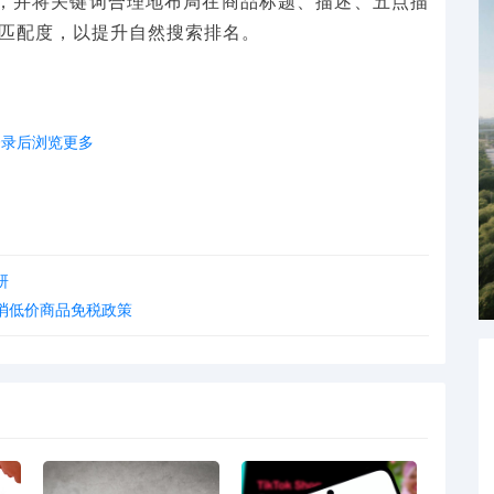
，并将关键词合理地布局在商品标题、描述、五点描
键词匹配度，以提升自然搜索排名。
登录后浏览更多
组成部分，买家可以通过浏览亚马逊的类目导航来查
适的类目节点，并提升类目排名，有助于增加商品的
研
消低价商品免税政策
ers（销量排行榜）、New Releases（新品排行
）、Most Wished For（心愿单排行榜）、Gift
带来额外的曝光。
g、提升销量等方式来提高商品在榜单上的排名。