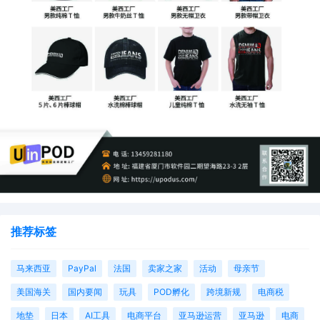
象。
评估粉丝活跃度与数据
真实性
：
重点关注“平均互动率”。一个
健康账号的视频互动率通常维持在3%左右。若长期低于此数
值，则可能意味着数据存在水分或粉丝活跃度低，需警惕。
举个例子，下图是某达人带货产品的“关联视频列表”，其中仅有1条
播放量1.6M的爆款，其余带货视频播放量都在1000左右，同时互动
率明显偏低，那么可以判断：这个达人带货视频数据不稳定，需谨
推荐标签
慎选择。
马来西亚
PayPal
法国
卖家之家
活动
母亲节
美国海关
国内要闻
玩具
POD孵化
跨境新规
电商税
2. 评论区洞察：获取用户真实反馈
地垫
日本
AI工具
电商平台
亚马逊运营
亚马逊
电商