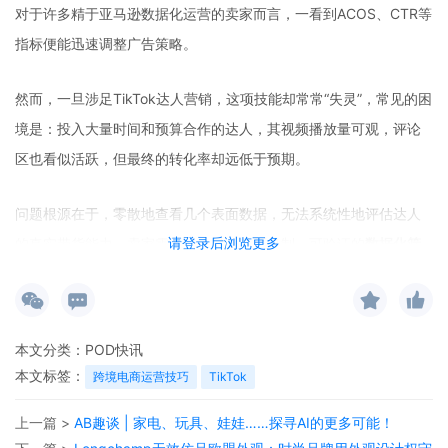
对于许多精于亚马逊数据化运营的卖家而言，一看到ACOS、CTR等
指标便能迅速调整广告策略。
然而，一旦涉足TikTok达人营销，这项技能却常常“失灵”，常见的困
境是：投入大量时间和预算合作的达人，其视频播放量可观，评论
区也看似活跃，但最终的转化率却远低于预期。
问题根源在于，零散地查看几个表面数据，无法系统性地评估达人
请登录后浏览更多
的真实带货能力。卖家需要的，是一套可复制、可验证的
数据化筛
选标准流程
。
如今市面上有不少TikTok达人分析的专业工具，可以极大提升这一
本文分类：
POD快讯
过程的效率。例如，卖家精灵生态推出的TikTok数据中心——
达人
本文标签：
跨境电商运营技巧
TikTok
精灵
，其核心功能「带货分析」就是专为跨境卖家打造的达人分析
利器。
上一篇 >
AB趣谈 | 家电、玩具、娃娃……探寻AI的更多可能！