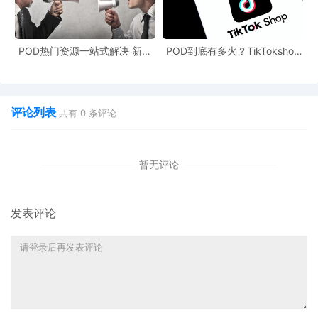
中，带货视频数量占比低于20%，通常意味着两种情况：要么达人
缺乏足够的带货经验，要么其粉丝群体对商业推广内容较为排斥。
POD热门资源一站式解决 新手
POD到底有多火？TikTokshop
也能快速掌握行业资讯
双11狂揽920万单
这类达人的合作风险较高，在初步筛选中应谨慎考虑。
2.判断达人带货历史品类匹配度
评论列表
共有
0
条评论
通过查看达人“最近带货类目”和“带货最多类目”，可以快速判断其核
暂无评论
心带货领域。或是通过“类目分析”，查看
“一级类目”
，占比最多的前
2项类目就是达人带货的核心方向。
发表评论
如果一位达人长期专注于美妆产品，而你的产品是家居五金，那么
即便其粉丝量巨大，由于受众兴趣不匹配，转化难度也会显著增
加。
优先选择达人带货历史与你产品品类高度相关，如一级类目中前两