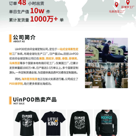
第二步：深度数据背调，洞察达人真
实带货能力
通过初筛的达人，需要进一步分析其数据稳定性和真实性。在达人
精灵的「带货分析」界面中，切换至“列表模式/大图模式”，进行深
度洞察。
1. 列表模式分析：识别数据稳定性与水分
这是验证达人带货能力最核心的一步。在列表模式下，可以查看到
达人每一个带货产品的详细数据列表。
判断流量稳定性：
点击产品后的“关联视频数”（如显示“10
个”），查看所有推广视频的数据。如果仅有一条视频数据爆
发，其余视频表现平平，则表明该达人的流量极不稳定。
优质
达人应能持续产出数据均衡的带货视频，这才是可靠的合作对