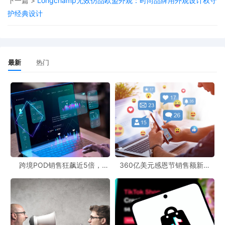
下一篇 >
Longchamp无效仿品欧盟外观：时尚品牌用外观设计权守
下文，我们将以达人精灵的「带货分析」功能为例，详细讲解如何
护经典设计
一步步对TikTok达人的带货能力进行高效且科学的评估，帮助你提
高找达人的效率，快速挖到那些真正能带来销量的“宝藏达人”。
最新
热门
第一步：快速初步筛查，高效淘汰不
匹配达人
这一步的目的，是在3分钟内快速过滤掉明显不合适的达人，节约后
续深入沟通的成本。
使用达人精灵插件，打开目标达人主页并点击「带货分析」按钮，
跨境POD销售狂飙近5倍，
360亿美元感恩节销售额新纪
系统生成的报告将为以下判断提供直接数据支持。
POD123助力卖家快速入局
录，POD123网站引领卖家爆单
新风潮！
1.评估达人带货经验与商业化接受度
重点关注报告中的
带货视频数占比，
如果一位达人分析过的视频