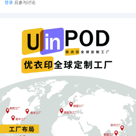
登录
后参与讨论
项占比超过70%，都与你的产品类目匹配，那么这个达人可以列为
重点考察目标。
进阶技巧：发现高性价比细分领域达人
在达人精灵的「类目分析」模块中，切换查看“末级类目”分布。有些
达人表面上看属于“家居”大类，但深入分析后发现其擅长的是“便携
小家电”这一细分领域。
如果你正推广此类产品，则该达人是绝佳选择，因为其粉丝精准度
更高，转化潜力更大。
通过本步骤，可以淘汰约80%的不匹配选项，效率提升200%以上。