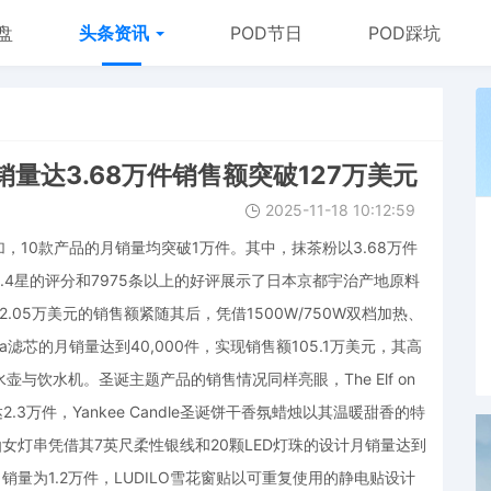
盘
头条资讯
POD节日
POD踩坑
量达3.68万件销售额突破127万美元
2025-11-18 10:12:59
10款产品的月销量均突破1万件。其中，抹茶粉以3.68万件
4.4星的评分和7975条以上的好评展示了日本京都宇治产地原料
2.05万美元的销售额紧随其后，凭借1500W/750W双档加热、
滤芯的月销量达到40,000件，实现销售额105.1万美元，其高
与饮水机。圣诞主题产品的销售情况同样亮眼，The Elf on
达2.3万件，Yankee Candle圣诞饼干香氛蜡烛以其温暖甜香的特
wn仙女灯串凭借其7英尺柔性银线和20颗LED灯珠的设计月销量达到
月销量为1.2万件，LUDILO雪花窗贴以可重复使用的静电贴设计