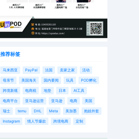
推荐标签
马来西亚
PayPal
法国
卖家之家
活动
母亲节
美国海关
国内要闻
玩具
POD孵化
跨境新规
电商税
地垫
日本
AI工具
电商平台
亚马逊运营
亚马逊
电商
美国
瑞士
temu
DHL
Meta
美加墨
抱娃外套
Instagram
情人节爆款
跨境电商
定制