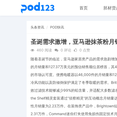
首页
胚材货
头条资讯
POD快讯
圣诞需求激增，亚马逊抹茶粉月销
460 阅读
0 评论
0 点赞
随着圣诞节的临近，亚马逊家居类产品的需求急剧增加，
的月销量和127.37万美元的预估销售额位居榜首，其
的市场认可度。便携电暖器以46,000件的月销量和12
冷风功能以及防倾倒保护满足了冬季取暖的需求。Brita
效过滤技术能够减少99%的铅含量，并适配大多数滤水壶
the Shelf精灵套装通过“侦察精灵”的互动概念月销量
性月销量为2.23万件。在装饰类产品中，Brighto
2.31万件，Command迷你灯夹使用免损伤固定技术