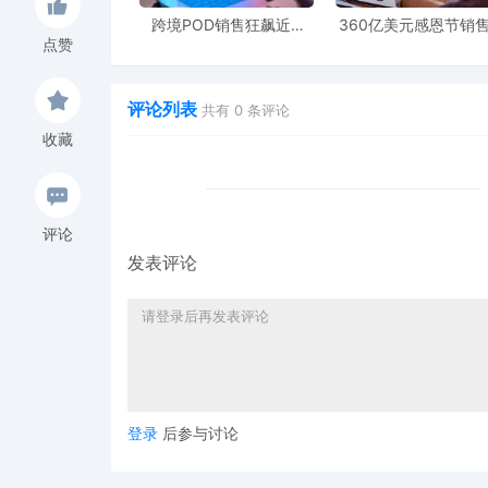
跨境POD销售狂飙近5
360亿美元感恩节销
倍，POD123助力卖家快
新纪录，POD123网
点赞
速入局
领卖家爆单新风潮
评论列表
共有
0
条评论
收藏
评论
发表评论
登录
后参与讨论