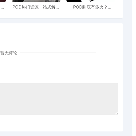
售额
POD热门资源一站式解决
POD到底有多火？
站引
新手也能快速掌握行业资
TikTokshop双11狂揽920
！
讯
万单
暂无评论