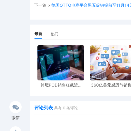
下一篇 >
德国OTTO电商平台黑五促销提前至11月14
最新
热门
跨境POD销售狂飙近5
360亿美元感恩节销
倍，POD123助力卖家快
新纪录，POD123网
速入局
领卖家爆单新风潮
评论列表
共有
0
条评论
微信