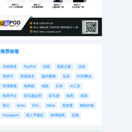
推荐标签
马来西亚
PayPal
法国
卖家之家
活动
母亲节
美国海关
国内要闻
玩具
POD孵化
跨境新规
电商税
地垫
日本
AI工具
电商平台
亚马逊运营
亚马逊
电商
美国
瑞士
temu
DHL
Meta
美加墨
抱娃外套
Instagram
情人节爆款
跨境电商
定制