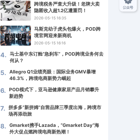
2
跨境税务严查大升级！老牌大卖
隐匿收入超1.2亿遭重罚！
2026-05-15 16:35
3
马斯克幼子虎头包爆火，POD跨
境官网迎来新商机
2026-05-15 16:16
马士基中东订舱“急刹车”，POD跨境业务何去
4.
何从？
Allegro Q1业绩亮眼：国际业务GMV暴增
5.
46.3%，跨境电商新势力崛起
POD模式下，亚马逊健康家居产品月销攀升
6.
新趋势
拼多多“新拼姆”自营品牌三季度出海，跨境市
7.
场再添劲旅
Gmarket携手Lazada，“Gmarket Day”海
8.
外大促点燃跨境电商新热潮！