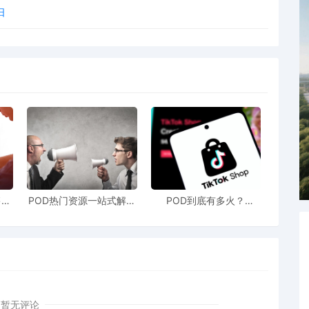
日
售额
POD热门资源一站式解决
POD到底有多火？
站引
新手也能快速掌握行业资
TikTokshop双11狂揽920
！
讯
万单
暂无评论