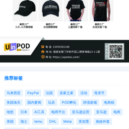
推荐标签
马来西亚
PayPal
法国
卖家之家
活动
母亲节
美国海关
国内要闻
玩具
POD孵化
跨境新规
电商税
地垫
日本
AI工具
电商平台
亚马逊运营
亚马逊
电商
美国
瑞士
temu
DHL
Meta
美加墨
抱娃外套