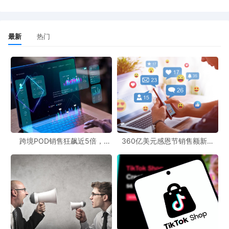
最新
热门
跨境POD销售狂飙近5倍，
360亿美元感恩节销售额新纪
POD123助力卖家快速入局
录，POD123网站引领卖家爆单
新风潮！