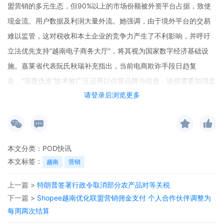
盟营销的多元生态，但90%以上的市场份额被外资平台占据，致使
现金流、用户数据及利润大量外流。她强调，由于境外平台的交易
难以监管，这对税收和本土企业的竞争力产生了不利影响，并呼吁
立法优先支持“越南电子商务大厅”，将其视为国家数字经济基础设
施。嘉莱省代表阮氏秋瑞补充指出，当前电商欺诈手段日趋复
杂，“深度伪造”技术被广泛运用以仿冒品牌与信息，迫切需要加强监
请登录后浏览更多
管以应对这些挑战。
本文分类：
POD快讯
本文标签：
越南
营销
上一篇 >
特朗普签署行政令取消部分农产品对等关税
下一篇 >
Shopee越南优化联盟营销佣金支付 个人合作伙伴调整为
每周两次结算