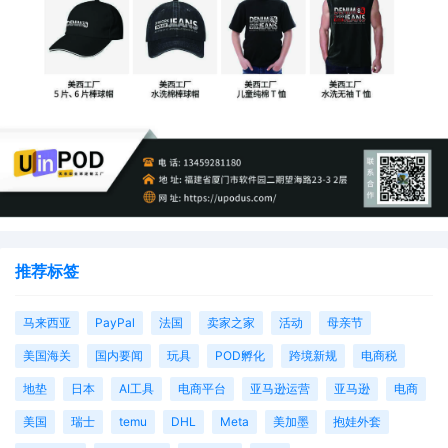
推荐标签
马来西亚
PayPal
法国
卖家之家
活动
母亲节
美国海关
国内要闻
玩具
POD孵化
跨境新规
电商税
地垫
日本
AI工具
电商平台
亚马逊运营
亚马逊
电商
美国
瑞士
temu
DHL
Meta
美加墨
抱娃外套