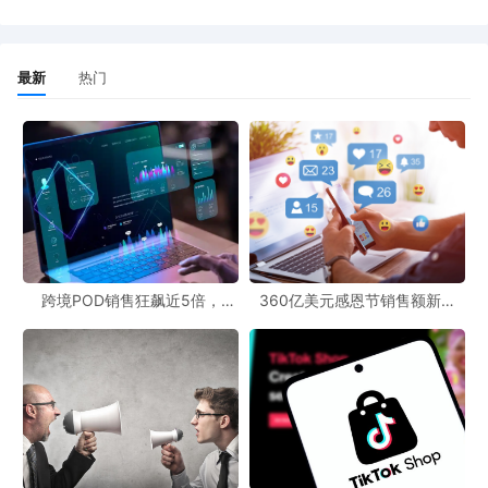
最新
热门
跨境POD销售狂飙近5倍，
360亿美元感恩节销售额新纪
POD123助力卖家快速入局
录，POD123网站引领卖家爆单
新风潮！