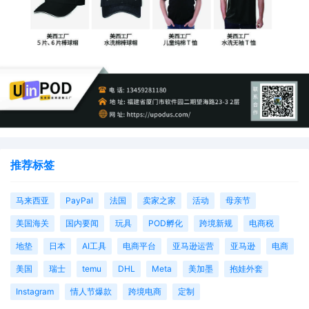
是“Facebook 最重要的原则”。
“你在 Facebook 上分享的所有内容都归你自己所有，而且你完全控
制着谁能看到它以及如何进行分享。此外，你还可以随时删除
它。”扎克伯格说道，并未提及该公司在其发展早期阶段距离这样的
原则有多遥远。
国外媒体纷纷认为扎克伯格的辩解不太含蓄，因为其他平台泄漏数
据的规模都比不上 Facebook，而用户是否会买扎克伯格这个账还
推荐标签
有待观察。
马来西亚
PayPal
法国
卖家之家
活动
母亲节
怼怼苹果 更开心
美国海关
国内要闻
玩具
POD孵化
跨境新规
电商税
一般大公司的 CEO 都充当了企业发言人的角色，经常在各种访谈、
地垫
日本
AI工具
电商平台
亚马逊运营
亚马逊
电商
社交媒体上发表自己的言论，甚至是向竞争对手开炮。
美国
瑞士
temu
DHL
Meta
美加墨
抱娃外套
Facebook 因为用户隐私泄露被网友围攻的时候，苹果 CEO 库克自
Instagram
情人节爆款
跨境电商
定制
然也被媒体围着追问对这件事情的看法，库克的回答十分尖锐：