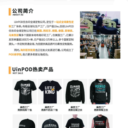
Facebook 日前承诺 ，对于受 Cambridge Analytica 数据丑闻影响
的用户，该公司会专门进行通知。毫无疑问，自 Facebook 泄密丑
闻曝光以来，许多人都在等待这样的消息。随着马克·扎克伯格
（Mark Zuckerberg）在美国参议院听证会上作证，更多关于数据
丑闻的细节浮出水面。
在过去一年的动荡中，Facebook 广告的基本理念，即基于用户隐
藏性格特征来投放广告，已被证明是一种恶意利用用户信息，且容
易遭到滥用的做法。Facebook 对此的回应与其他科技行业巨头的
态度类似：感到震惊，向用户保证这绝对不是有意的行为，以及承
诺采取行动。
扎克伯格面对数不清的镜头提出的观点也颇有意思，他说经过此事
希望美国数据处理和隐私规则能发生演化，其中包括直接呼吁放松
监管来避免美国公司落后于中国竞争对手——在西方人的脑子里，
中国好像是毫无个人信息隐私而言的地方。
他谈到了“让人们完全控制”自己所分享内容的概念，声称这