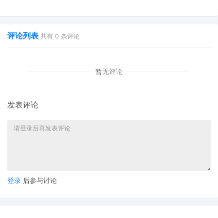
也能快速掌握行业资讯
双11狂揽920万单
评论列表
共有
0
条评论
暂无评论
所以我们可以认为 Valve 做出这一决定并不绝对与近期爆发的
发表评论
Facebook 数据泄露事件有关，但是这一事件肯定推动了 G 胖尽快
落实自己的隐私安全措施。在这个时期，恰到好处地透露给用户“我
们是一家坚定保护用户信息安全的公司”这样的信息，就是一颗很好
的定心丸了。
可以想见 Facebook 数据泄露以及后来的 Cambridge Analytica 丑
登录
后参与讨论
闻给各大科技公司带来了怎样的压力。尽管 Steam 光是卖游戏就能
保证自己足够赚钱，看起来完全没有出卖数据的必要，Steam Spy
上收集的游戏数据和用户游戏行为，于操弄政治的 Cambridge