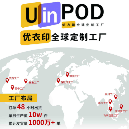
Analytica（剑桥分析公司）之流也产生不了什么价值，但谁敢说有
朝一日不会因金钱诱惑发生与 Facebook 丑闻类似的事情呢？
Valve 宁愿让一家第三方数据服务商去死，也不会冒着 G 胖走进国
会接受听证的风险，无数玩家还在苦苦等待《半条命3》呢。放整个
业界来讲，不管是哪家公司，都不敢再承担一次这样的“风暴潮”。
Facebook的教训
Facebook 身处争议漩涡，人们的抗议达到了顶峰。有人怀疑它的
用处，有人直接否认它的用处，在当前的信任危机下，一切情绪都
持续放大，公司和公司的使命被极端质疑。Facebook的市值自从指
控以来已经减少超过500亿美元，情况简直糟糕。
上个月，根据纽约时报、卫报曝光 Facebook 发生了严重的数据泄
露，波及用户有 5000 万人之多，外泄信息被商业公司利用建立成
性格模型，用来操纵了 2016 年的美国大选。