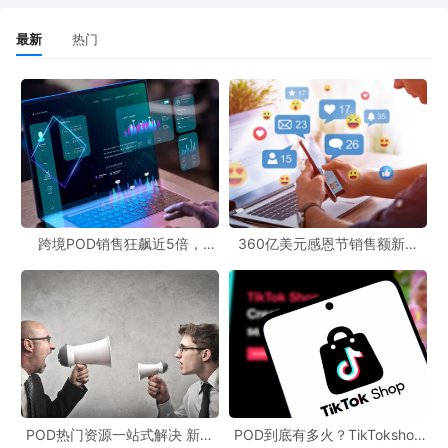
数据服务，或者单独推出面向开发者的数据统计工具。
最新
热门
Steam Spy 的创始人 Sergey Galyonkin 在接受外媒采访时说，“如
果他们真的想遵守法律，应该隐藏所有的个人资料信息。目前他们
有默认情况下暴露的敏感信息，只有游戏库被隐藏。这并不合
理。”默认情况下，你的 Steam 个人资料仍会向所有人显示识别信
息，例如你的社交媒体帐户。
Steam Spy 创始人提到的“法律”，其实是 5 月 25 日生效的欧
盟“GPDR”，全称“通用数据保护条例”，欧盟的新规定要求公司加密
跨境POD销售狂飙近5倍，
360亿美元感恩节销售额新纪
POD123助力卖家快速入局
录，POD123网站引领卖家爆单
所有“非公开信息”。
新风潮！
POD热门资源一站式解决 新手
POD到底有多火？TikTokshop