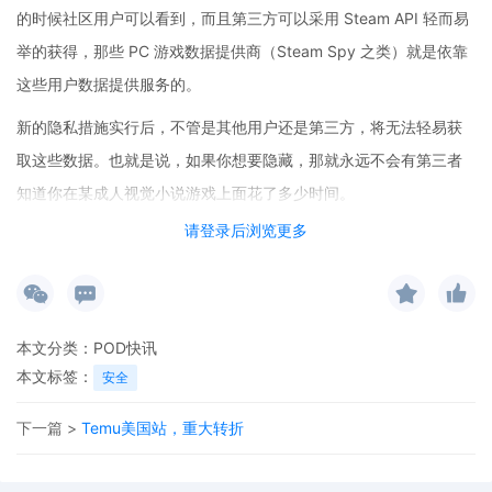
的时候社区用户可以看到，而且第三方可以采用 Steam API 轻而易
举的获得，那些 PC 游戏数据提供商（Steam Spy 之类）就是依靠
这些用户数据提供服务的。
新的隐私措施实行后，不管是其他用户还是第三方，将无法轻易获
取这些数据。也就是说，如果你想要隐藏，那就永远不会有第三者
知道你在某成人视觉小说游戏上面花了多少时间。
请登录后浏览更多
这对 Steam 用户当然是个不错的消息，而受影响最大的是 Steam
Spy 这种收集并分析数据的第三方。Steam Spy 说起来大家都不会
太陌生，很多相关新闻也会引用 Steam Spy 的数据报告。他们根据
本文分类：
POD快讯
过滤器筛选数据，然后将 Steam 上的游戏统计呈现给更多人浏览，
本文标签：
安全
但随着 Valve 关闭 Steam 可用库数据，包括 Steam Spy 在内的第
下一篇 >
Temu美国站，重大转折
三方可能都要面临倒闭。
目前还未清楚 Valve 有没有其他替代方案，用以让第三方继续提供