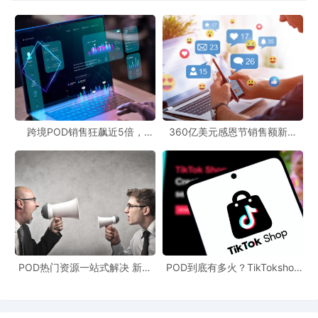
跨境POD销售狂飙近5倍，
360亿美元感恩节销售额新纪
POD123助力卖家快速入局
录，POD123网站引领卖家爆单
新风潮！
POD热门资源一站式解决 新手
POD到底有多火？TikTokshop
也能快速掌握行业资讯
双11狂揽920万单