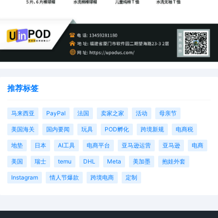
推荐标签
马来西亚
PayPal
法国
卖家之家
活动
母亲节
美国海关
国内要闻
玩具
POD孵化
跨境新规
电商税
地垫
日本
AI工具
电商平台
亚马逊运营
亚马逊
电商
美国
瑞士
temu
DHL
Meta
美加墨
抱娃外套
Instagram
情人节爆款
跨境电商
定制