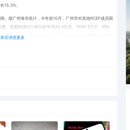
长15.3%。
阔。据广州海关统计，今年前10月，广州市对其他RCEP成员国
欧盟、东盟的进出口值分别为1825.4亿元、1696.3亿元，同比
出口4796.1亿元，同比增长24.1%；对其他金砖成员国和伙伴国进
登录后浏览更多
业作为广州外贸“主力军”，近年来不断释放经营主体活力，持
服务，进一步激发民营经济活力。据广州海关统计，今年前10
12.5%。其中，民营企业数量超过2.4万家，在有进出口实绩
业进出口6207.5亿元，同比增长20.3%，占同期广州市外贸总