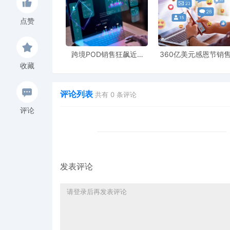
点赞
跨境POD销售狂飙近5
360亿美元感恩节销
倍，POD123助力卖家快
新纪录，POD123网
收藏
速入局
领卖家爆单新风潮
评论列表
共有
0
条评论
评论
发表评论