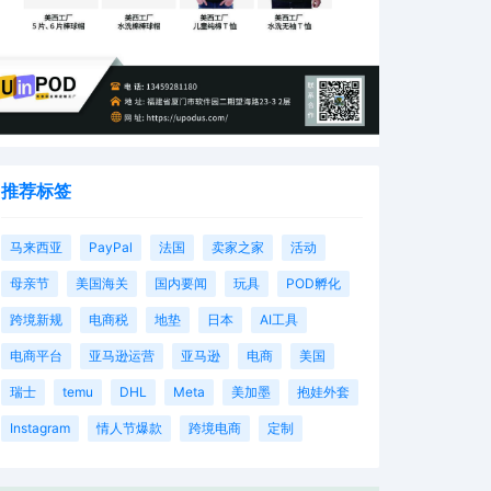
推荐标签
马来西亚
PayPal
法国
卖家之家
活动
母亲节
美国海关
国内要闻
玩具
POD孵化
跨境新规
电商税
地垫
日本
AI工具
电商平台
亚马逊运营
亚马逊
电商
美国
瑞士
temu
DHL
Meta
美加墨
抱娃外套
Instagram
情人节爆款
跨境电商
定制