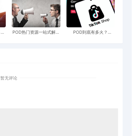
售额
POD热门资源一站式解决
POD到底有多火？
站引
新手也能快速掌握行业资
TikTokshop双11狂揽920
！
讯
万单
暂无评论