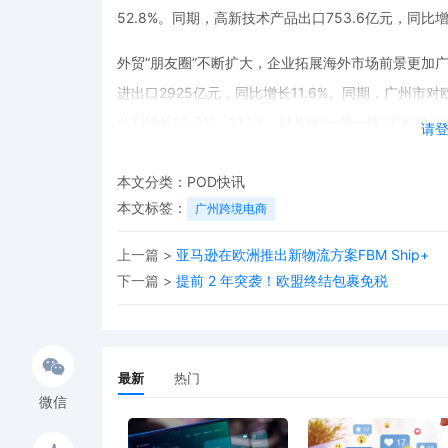
52.8%。同期，高新技术产品出口753.6亿元，同比增
外贸“朋友圈”不断扩大，企业拓展海外市场前景更加广
进出口2925亿元，同比增长11.6%。同期，广州市对
分别增长23.9%、31.1%；对共建“一带一路”国家进
请
出口2559.6亿元，同比增长22.5%。
本文分类：
POD快讯
广州外贸韧性得益于市场经营主体的有力支撑。民营企
本文标签：
广州跨境电商
续发挥外贸增长引擎作用。便企惠企政策叠加高效通关
上一篇 >
亚马逊在欧洲推出新物流方案FBM Ship+
月，广州市有进出口实绩的企业超过2.7万家，同比增长
下一篇 >
提前 2 年突袭！欧盟终结包裹免税
企业总数中占比达87.3%。今年前10月，广州市民营企
值的60.6%。
最新
热门
微信