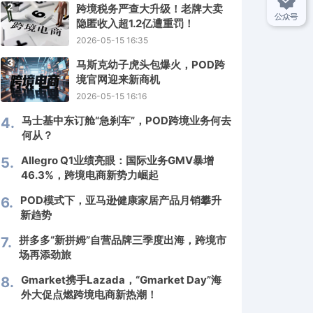
2
跨境税务严查大升级！老牌大卖
隐匿收入超1.2亿遭重罚！
2026-05-15 16:35
3
马斯克幼子虎头包爆火，POD跨
境官网迎来新商机
2026-05-15 16:16
马士基中东订舱“急刹车”，POD跨境业务何去
4.
何从？
Allegro Q1业绩亮眼：国际业务GMV暴增
5.
46.3%，跨境电商新势力崛起
POD模式下，亚马逊健康家居产品月销攀升
6.
新趋势
拼多多“新拼姆”自营品牌三季度出海，跨境市
7.
场再添劲旅
Gmarket携手Lazada，“Gmarket Day”海
8.
外大促点燃跨境电商新热潮！