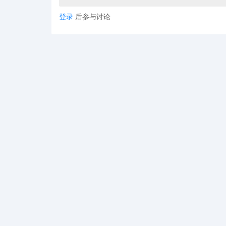
三、节点设置错误的严重后果
登录
后参与讨论
很多新手卖家可能疑惑，填写一个小小的分类节点真
然流量的基础。买家通常通过类别浏览或筛选来查找
减少。亚马逊官方指出，分类节点是主要的自然流量
口。此外，亚马逊的
（销售排名）也
Best Sellers Rank
会失去已有的排名数据。对于新手来说，一些常见的
放错分类，导致搜索曝光降低或无曝光：如果产品被
节点不精准或不一致，导致排名丢失：按照亚马逊政
里的变体被放在了不同节点下，系统可能会移除
Listing
这常见于卖家误把变体的类别弄成不一致，结果整个
L