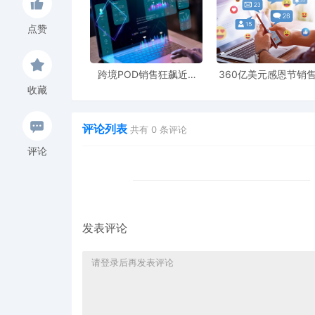
、汽车玻璃升降器品类（高出错品类重灾区）老版本
1
点赞
跨境POD销售狂飙近5
360亿美元感恩节销
、各类型的启动电机（雨刮电机、启动电机、助力电
2
倍，POD123助力卖家快
新纪录，POD123网
收藏
速入局
领卖家爆单新风潮
、汽车轮毂系列产品（新版本数据包容易出错，老
3
评论列表
共有
0
条评论
评论
、车门把手系列（新老版本都容易分类错误，老版本
4
、汽车散热水箱
5
发表评论
这些错误不仅影响曝光，还可能导致商品被系统判定