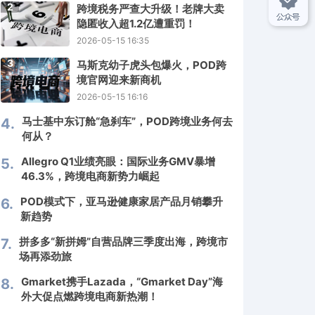
2
跨境税务严查大升级！老牌大卖
隐匿收入超1.2亿遭重罚！
2026-05-15 16:35
3
马斯克幼子虎头包爆火，POD跨
境官网迎来新商机
2026-05-15 16:16
马士基中东订舱“急刹车”，POD跨境业务何去
4.
何从？
Allegro Q1业绩亮眼：国际业务GMV暴增
5.
46.3%，跨境电商新势力崛起
POD模式下，亚马逊健康家居产品月销攀升
6.
新趋势
拼多多“新拼姆”自营品牌三季度出海，跨境市
7.
场再添劲旅
Gmarket携手Lazada，“Gmarket Day”海
8.
外大促点燃跨境电商新热潮！