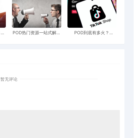
新版本都容易分错类
售额
POD热门资源一站式解决
POD到底有多火？
机等等）是新版本商家数据包的重灾区品类
站引
新手也能快速掌握行业资
TikTokshop双11狂揽920
！
讯
万单
版本出错率低）
还容易
分类错误到家具）
ITK
暂无评论
为
“分类不符”，进而被抑制或下架。