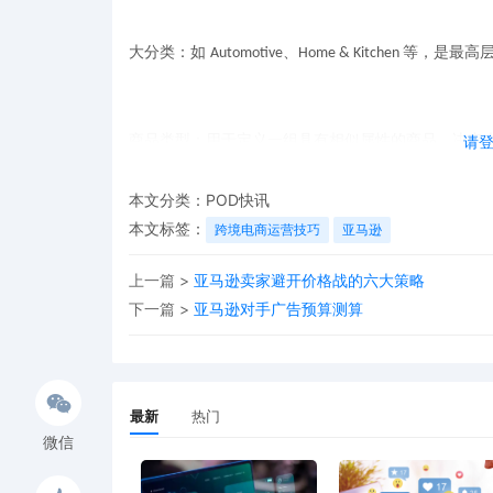
大分类：如
、
等，是最高
Automotive
Home & Kitchen
商品类型：用于定义一组具有相似属性的商品，决定
请
本文分类：
POD快讯
分类节点：是商品在分类树中的具体位置，与商品类
本文标签：
跨境电商运营技巧
亚马逊
上一篇 >
亚马逊卖家避开价格战的六大策略
下一篇 >
亚马逊对手广告预算测算
简单来说：大分类决定范围，节点决定位置，商品类
品才能出现在对的
“货架”上。
最新
热门
二、常见分类错误：汽配类产品
的
高发区
有哪些
！
微信
以下是一些在汽配品类中极易出错的商品类型，新手