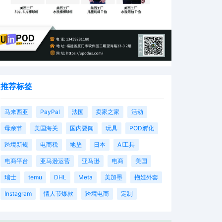
推荐标签
马来西亚
PayPal
法国
卖家之家
活动
母亲节
美国海关
国内要闻
玩具
POD孵化
跨境新规
电商税
地垫
日本
AI工具
电商平台
亚马逊运营
亚马逊
电商
美国
瑞士
temu
DHL
Meta
美加墨
抱娃外套
Instagram
情人节爆款
跨境电商
定制