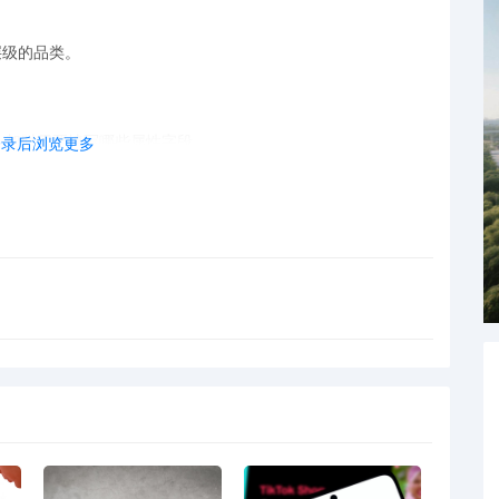
层级的品类。
上架时需要填写哪些属性字段。
登录后浏览更多
型一一对应。
型决定属性。正确选择节点，系统才能加载正确的属性模板，产
需特别注意：