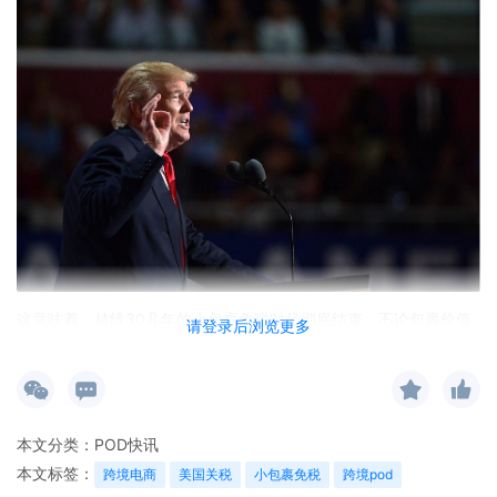
这意味着，持续30几年的小包裹免税时代彻底结束，不论包裹价值
请登录后浏览更多
多少，从全球寄往美国的货物都将被征收关税。
这对于中国跨境卖家来说无疑是灭顶之灾，未来6个月里，中国寄往
美国的所有包裹，不管价值大小，都会被统一收 200美元/件关税。
本文分类：
POD快讯
本文标签：
跨境电商
美国关税
小包裹免税
跨境pod