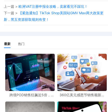
上一篇 >
欧洲VAT注册申报全攻略，卖家看完不踩坑！
下一篇 >
【紧急通知】TikTok Shop美国站GMV Max两大政策更
新，黑五资源获取规则有变！
最新
热门
也就是说，即使是价值10美元的包裹，也要被征收200美元的关
税，彻底失去价格优势不说，成本更是高得离谱！
因此为了节省成本开支，国内发货的模式或被卖家放弃，海外仓一
跨境POD销售狂飙近5倍，
360亿美元感恩节销售额新纪
件代发成了最优解。
POD123助力卖家快速入局
录，POD123网站引领卖家爆单
新风潮！
该政策或将进一步推动跨境POD行业的发展，无需卖家国内发货，