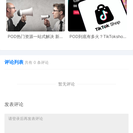
直接合作海外本地工厂，实现一件定制一件代发，既节省了高额关
税，又能保持高溢价的优势。
UinPOD优衣印全球定制公司，多个国家定制源头，一件定制货通全
球，已在美国，西班牙、德国、泰国、菲律宾、马来西亚、日本、
POD热门资源一站式解决 新手
POD到底有多火？TikTokshop
墨西哥等多个国家本地布局印花工厂，支持一件定制一件代发。坚
也能快速掌握行业资讯
双11狂揽920万单
持专业生产理念，确保产品品质和48小时交货速度。为您提供高品
质POD柔性定制服务。
评论列表
共有
0
条评论
来源：
https://v.douyin.com/2aAAPtqN1Po/
暂无评论
发表评论