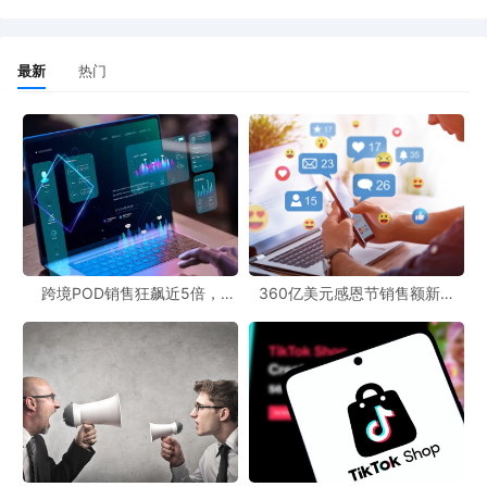
“早上打开后台天塌了，简直是过了个假黑五，订单都没我
昨天的多(哭),广告预算竞价都加了，也没曝光，钱都烧不出
去。”
最新
热门
“价降了，广告加了，单量没有增加太多，等着这几天一起
看看吧。”
“+1，我们从昨天下午就开始一直刷新，到今天来看流量和
平时差不多，黑五的流量去哪儿了。”
分析认为，今年黑五遇冷的原因可能来自三方面。
跨境POD销售狂飙近5倍，
360亿美元感恩节销售额新纪
POD123助力卖家快速入局
录，POD123网站引领卖家爆单
新风潮！
首先，促销疲劳与消费力下降是根本原因。从夏季的Prime
Day到返校季，再到10月的秋季促销，消费者几乎全年都处
于“打折季”中，削弱了集中爆发式增长的传统节奏。
其次，市场竞争空前激烈。有卖家认为，亚马逊现在早就从