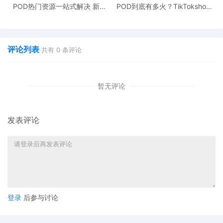
增量市场变成存量博弈，头部报名活动能有更好的
虹吸效
POD热门资源一站式解决 新手
POD到底有多火？TikTokshop
也能快速掌握行业资讯
双11狂揽920万单
应
，所以大麦爆单翻倍等于从小麦、中麦手中夺取相应存量
的客户。同时，
Temu
、Walmart等平台早早开启长达数十
天的“黑五预热”，分流了大量消费者注意力，削弱了亚马逊
评论列表
共有
0
条评论
的独占优势。
暂无评论
最后，旺季周期被拉长，目前大促才开始，高峰可能后置。
有卖家认为，大促时间拉长，并没有带来促销期间总单量的
发表评论
增长，只是把出单稀释在更多天，估计销量高峰还是在黑五
和网一当天。
当然，也并非所有的卖家都显“落寞”。
有卖家表示，自己的
单价相较黑五前一天翻了两倍；也有卖家表示，自己黑五首
日销量比前一天增加500美金，当然肯定还有更多低调的卖
登录
后参与讨论
家在偷偷爆单。