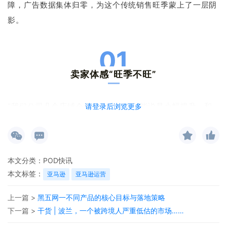
障，广告数据集体归零，为这个传统销售旺季蒙上了一层阴
影。
01
卖家体感“旺季不旺”
“我们公司几个店铺今天整体的销量只能说是小幅提升，和
请登录后浏览更多
预想中的“爆单”还有不小差距，感觉流量是来了，但转化率
没完全跟上。”一位卖家在
知无不言
上表示。在多个跨境电
商社群里，类似的诉说不绝于耳。
本文分类：
POD快讯
本文标签：
亚马逊
亚马逊运营
“活动第一天只通知了卖家，没有通知买家……”
“提报了会员专享折扣，没啥感觉，只能说有一点点上升
上一篇 >
黑五网一不同产品的核心目标与落地策略
下一篇 >
干货 | 波兰，一个被跨境人严重低估的市场……
吧。。。”