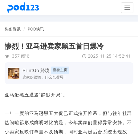
Togg
navig
头条资讯
POD快讯
惨烈！亚马逊卖家黑五首日爆冷
357 阅读
2025-11-25 14:52:41
PrintGo 跨境
查看主页
这家伙很懒，什么也没写！
亚马逊黑五遭遇“静默开局”。
一年一度的亚马逊黑五大促已正式拉开帷幕，但与往年社群
热闹喧嚣形成鲜明对比的是，今年卖家们显得异常安静。不
少卖家反映订单量不及预期，同时亚马逊后台系统出现故