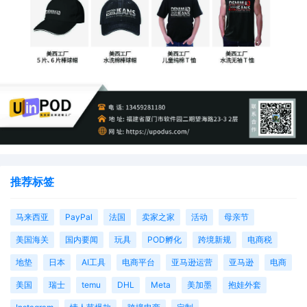
这是因为系统抓得是30天最低价，90天的历史售价。一些
推荐标签
卖家去询问付费经理，得到的答案是系统出现BUG了。大促
首日出现如此集中的技术问题，无疑加剧了卖家的焦虑情
马来西亚
PayPal
法国
卖家之家
活动
母亲节
绪。
美国海关
国内要闻
玩具
POD孵化
跨境新规
电商税
地垫
日本
AI工具
电商平台
亚马逊运营
亚马逊
电商
虽然许多卖家开局不如预期，但黑五周期才刚刚开始。
现在
美国
瑞士
temu
DHL
Meta
美加墨
抱娃外套
最重要的是保持冷静，密切关注数据变化，及时调整运营策